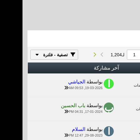
لـ
1,204
تصفية - فلترة
آخر مشاركة
بواسطة
الجياشي
19-03-2026, 09:53 AM
بواسطة
باب الحسين
17-01-2024, 04:31 PM
بواسطة
السلام
29-08-2023, 12:47 PM