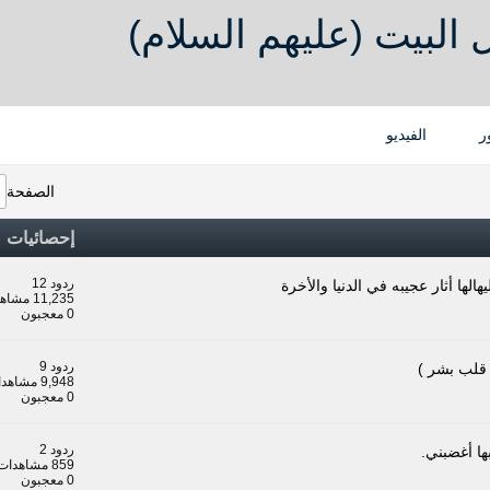
البيت (عليهم السلام)
ر
الفيديو
الصفحة
إحصائيات
ردود 12
الها أثار عجيبه في الدنيا والأخرة
11,235 مشاهدات
0 معجبون
ردود 9
قلب بشر )
9,948 مشاهدات
0 معجبون
ردود 2
ها أغضبني.
859 مشاهدات
0 معجبون