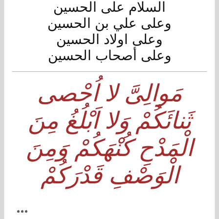
السلام على الحسين
وعلى علي بن الحسين
وعلى اولاد الحسين
وعلى أصحاب الحسين
مَوالِىَّ لا اُحْصى
ثَنائَكُمْ وَلا اَبْلُغُ مِنَ
الْمَدْحِ كُنْهَكُمْ وَمِنَ
الْوَصْفِ قَدْرَكُمْ