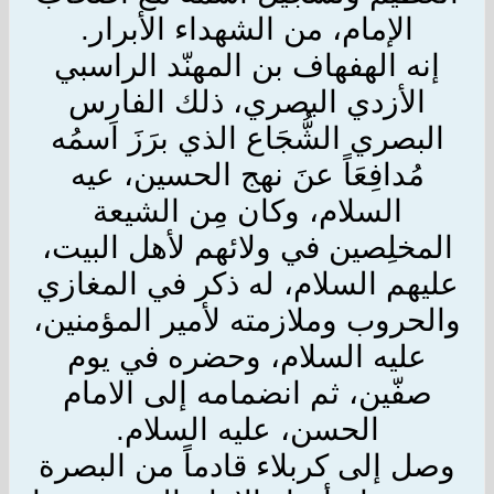
الإمام، من الشهداء الأبرار.
إنه الهفهاف بن المهنّد الراسبي
الأزدي البصري، ذلك الفارِس
البصري الشُّجَاع الذي برَزَ اسمُه
مُدافِعَاً عنَ نهج الحسين، عيه
السلام، وكان مِن الشيعة
المخلِصين في ولائهم لأهل البيت،
عليهم السلام، له ذكر في المغازي
والحروب وملازمته لأمير المؤمنين،
عليه السلام، وحضره في يوم
صفّين، ثم انضمامه إلى الامام
الحسن، عليه السلام.
وصل إلى كربلاء قادماً من البصرة