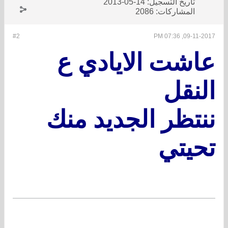
تاريخ التسجيل:
14-05-2013
المشاركات:
2086
#2
09-11-2017, 07:36 PM
عاشت الايادي ع
النقل
ننتظر الجديد منك
تحيتي