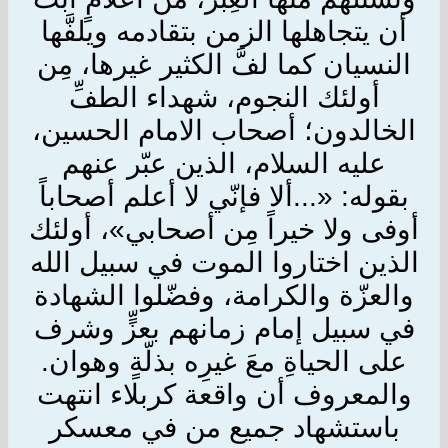
أن يتجاهلها الزمن بتقادمه ويلفَّها
النسيان كما لفَّ الكثير غيرها، مِن
أولئك النجوم، شهداء الطفِّ
الخالدون؛ أصحاب الامام الحسين،
عليه السلام، الذين عبّر عنهم
بقوله: «...ألا فإنّي لا أعلم أصحاباً
أوفى ولا خيراً مِن أصحابي»، أولئك
الذين اختاروا الموت في سبيل الله
والعزّة والكرامة، وفضّلوا الشهادة
في سبيل إمام زمانهم بعزٍّ وشرف
على الحياةِ معَ غيرِه بذلّةٍ وهوان.
والمعروف أن واقعة كربلاء انتهت
باستشهاد جميع من في معسكر