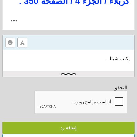
كربلاء / الجزء 4 / الصفحة 350 .
إكتب شيئا...
التحقق
إضافة رد