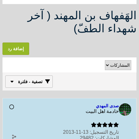
الهَفهاف بن المهند ( آخر
شهداء الطفّ)
إضافة رد
تصفية - فلترة
صدى المهدي
خادمة اهل البيت
تاريخ التسجيل:
13-11-2013
المشاركات:
29482