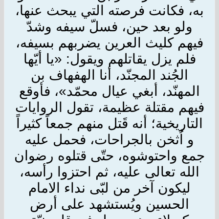
به، فكانت فرصته التي يبحث عنها،
ولو بعد حين، فسلّ سيفه وشدّ
فيهم كليث العرين يضربهم بسيفه،
فلم يزل يقاتلهم ويقول: «يا أيّها
الجُند المجنّد، أنا الهفهاف بن
المهنّد، أبغي عيال محمّد»، فأوقع
فيهم مقتلة عظيمة، تقول الروايات
التاريخية؛ أنه قَتل منهم جمعاً كثيراً
و اُثخن بالجراحات، فحمل عليه
جمع واحتوشوه، حتّى قتلوه رضوان
الله تعالى عليه، ثم احتزوا رأسه،
ليكون آخر من لبّى نداء الامام
الحسين ويُستشهد على أرض