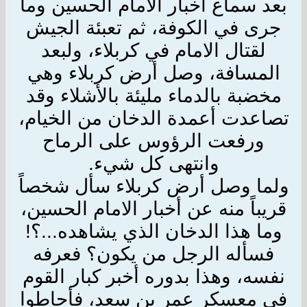
بعد سماع أخبار الامام الحسين وما
جرى في الكوفة، ثم تعبئة الجيش
لقتال الامام في كربلاء، ولبعد
المسافة، وصل أرض كربلاء وهي
مخضبة بالدماء مليئة بالأشلاء وقد
تصاعدت أعمدة الدخان من الخيام،
ورفعت الرؤوس على الرماح
وانتهى كل شيء.
ولما وصل أرض كربلاء سأل شخصاً
قريباً منه عن أخبار الامام الحسين،
وما هذا الدخان الذي يشاهده...؟!
فسأله الرجل من يكون؟ فعرفه
نفسه، وهذا بدوره أخبر كبار القوم
في معسكر عمر بن سعد، فأحاطوا