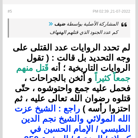
#5
21-07-2022, 02:39 PM
المشاركة الأصلية بواسطة
ضيف
كم عدد الجنود الذي قتلهم الهفهاف
لم تحدد الروايات عدد القتلى على
وجه التحديد بل قالت : ( تقول
الروايات التاريخية ؛ أنه
قَتل منهم
جمعاً كثيراً
و اُثخن بالجراحات ،
فحمل عليه جمع واحتوشوه ، حتّى
قتلوه رضوان الله تعالى عليه ، ثم
احتزوا رأسه )
راجع : الشيخ عزت
الله المولائي والشيخ نجم الدين
الطبسي / الإمام الحسين في