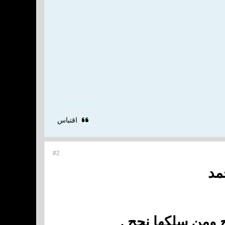
اقتباس
#2
مد
ح ومن سلكها نجح .