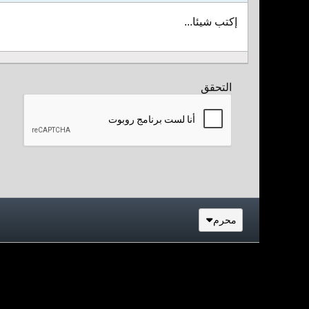
إكتب شيئا...
التحقق
محرم