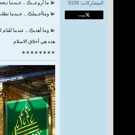
💫 ما أروعــڪ .. عـندما تـخط
المشاركات:
9109
💫 وماأجـملڪ .. عـندما تطلب
تويت
💫 وما أهذبڪ .. عندما تُقَدّ
هذه هي أخلاق الاسلام
☀☀☀☀☀☀☀☀