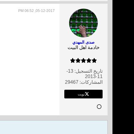
05-12-2017, 06:52 PM
صدى المهدي
خادمة اهل البيت
تاريخ التسجيل:
13-
11-2013
المشاركات:
29467
تويت