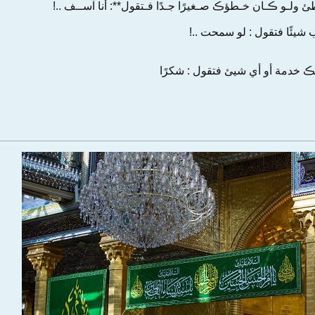
ئ ولـو ڪـان خـطؤڪ صـغيرًا جـدًا فـتقول**: أنا آســف ..!
 شيئًا فتقول : لو سمحت ..!
م لڪ خدمة أو أي شيئ فتقول : شكرًا