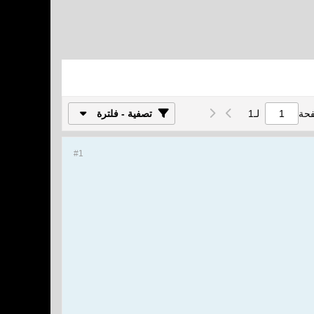
فحة
لـ
1
تصفية - فلترة
#1