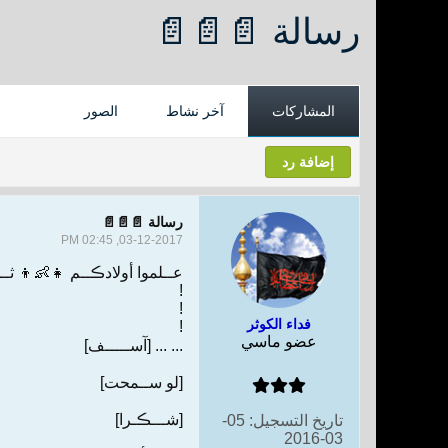
رسالة 📄📄📄
المشاركات
آخر نشاط
الصور
إضافة رد
رسالة 📄📄📄
03-12-2017, 02:45 PM
عــلموا أولادڪــم 👧👶👦 ثــ
!
!
فداء الكوثر
!
عضو ماسي
... ... [آســـــف]
[لو ســمحت]
[شـــڪـرا]
تاريخ التسجيل:
05-
03-2016