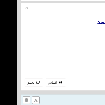
#3
مد
اقتباس
تعليق