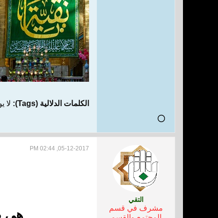
الكلمات الدلالية (Tags):
لا ي
05-12-2017, 02:44 PM
التقي
مشرف في قسم
هي ص
المجتمع والقسم