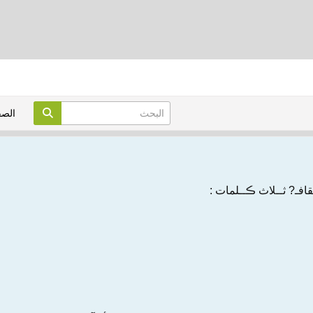
الص
قافـ? ثــلاث ڪــلمات :