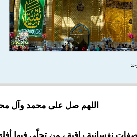
وجد
اللهم صل على محمد وآل مح
فات نفسانية راقية ، من تحلّى فيها أفل