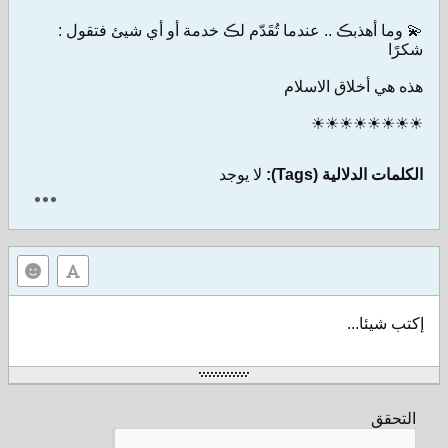
💫 وما أهذبڪ .. عندما تُقَدّم لڪ خدمة أو أي شيئ فتقول :
شكرًا
هذه هي أخلاق الاسلام
☀☀☀☀☀☀☀☀
الكلمات الدلالية (Tags):
لا يوجد
إكتب شيئا...
التحقق