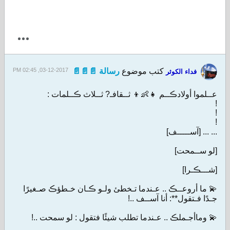
كتب موضوع
رسالة 📄📄📄
03-12-2017, 02:45 PM
فداء الكوثر
عــلموا أولادڪــم 👧👶👦 ثــقافـ? ثــلاث ڪــلمات :
!
!
!
... ... [آســـــف]
[لو ســمحت]
[شـــڪـرا]
💫 ما أروعــڪ .. عـندما تـخطئ ولـو ڪـان خـطؤڪ صـغيرًا
جـدًا فـتقول**: أنا آســف ..!
💫 وماأجـملڪ .. عـندما تطلب شيئًا فتقول : لو سمحت ..!