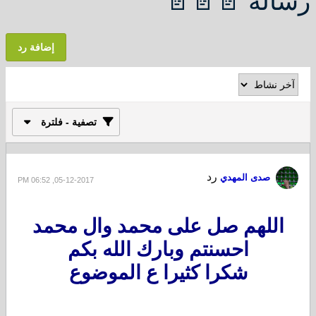
رسالة 📄📄📄
إضافة رد
تصفية - فلترة
رد
صدى المهدي
05-12-2017, 06:52 PM
اللهم صل على محمد وال محمد
احسنتم وبارك الله بكم
شكرا كثيرا ع الموضوع