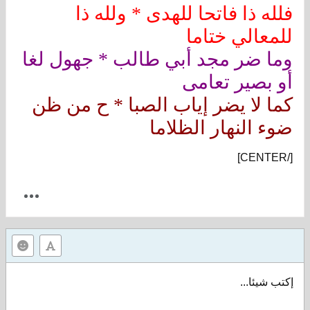
فلله ذا فاتحا للهدى * ولله ذا
للمعالي ختاما
وما ضر مجد أبي طالب * جهول لغا
أو بصير تعامى
كما لا يضر إياب الصبا * ح من ظن
ضوء النهار الظلاما
[/CENTER]
إكتب شيئا...