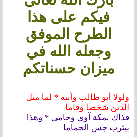
فيكم على هذا
الطرح الموفق
وجعله الله في
ميزان حسناتكم
ولولا أبو طالب وأبنه * لما مثل
الدين شخصا وقاما
فذاك بمكة آوى وحامى * وهذا
بيثرب جس الحماما