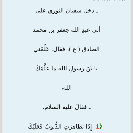
12-12-2017, 07:50 PM
ـ دخل سفيان الثوري على
أبي عبدِ الله جعفر بن محمد
الصادق ( ع )، فقال: عَلِّمْني
يا بْنَ رسولِ الله ما علَّمَكَ
الله،
ـ فقالَ عليه السلام:
《
1-
إِذَا تَظاهَرَتِ الذُّنوبُ فَعَلَيْكَ