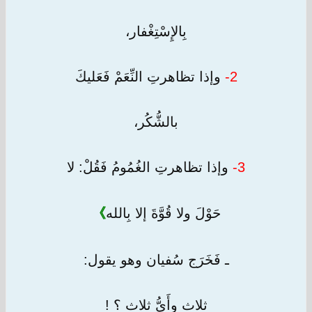
بِالإِسْتِغْفار،
2-
وإذا تظاهرتِ النِّعَمْ فَعَليكَ
بالشُّكُر،
3-
وإذا تظاهرتِ الغُمُومُ فَقُلْ: لا
حَوْلَ ولا قُوَّةَ إلا بِالله
》
ـ فَخَرَج سُفيان وهو يقول:
ثلاث وأَيُّ ثلاث ؟ !