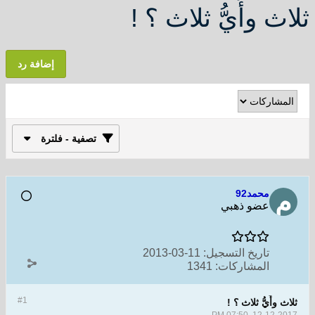
ثلاث وأَيُّ ثلاث ؟ !
إضافة رد
تصفية - فلترة
محمد92
عضو ذهبي
تاريخ التسجيل:
11-03-2013
المشاركات:
1341
#1
ثلاث وأَيُّ ثلاث ؟ !