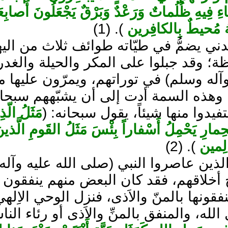
ِ فِيهِ ظُلُماتٌ وَرَعْدٌ وَبَرْقٌ يَجْعَلُونَ أَصابِ
هُ مُحيطٌ بِالكافِرين
). (1)
ني يضمُّ في طيّاته طوائف ثلاث من اليهود
يظة؛ وقد جبلوا على المكر والحيلة والغد
آله وسلم) في توراتهم، ويمرّون عليها مرا
، وهذه السمة أدت إلى أن يشبّههم سبحان
يدوا منها شيئاً، يقول سبحانه: (
مَثَلُ الّذِ
حِمارِ يَحْمِلُ أَسْفاراً بِئْسَ مَثَلُ القَومِ الَّذينَ
الِمين
). (2)
لذين عاصروا النبي (صلى الله عليه وآله
 أخلاقهم، فقد كان البعض منهم ينفقون أم
نفقونها بالمنّ والاَذى، فنزل الوحي الاِ
له، والمنفق بالمنِّ والاَذى أو رئاء الن