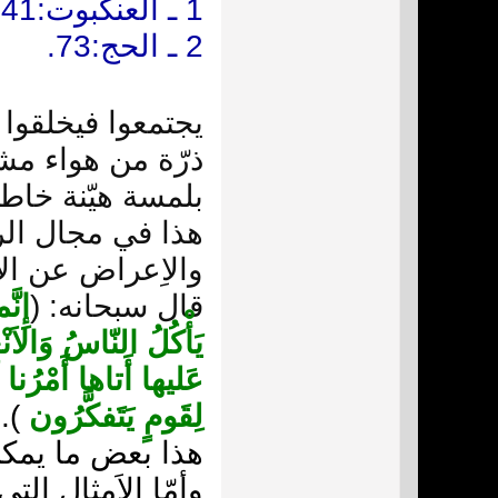
1 ـ العنكبوت:41.
2 ـ الحج:73.
يجتمعوا فيخلقوا ذ
ذرّة من هواء مش
بلمسة هيّنة خاطف
هذا في مجال الردّ
والاِعراض عن الآ
قال سبحانه: (
إِنّ
يَأْكُلُ النّاسُ وَالاَن
عَليها أَتاها أَمْرُنا 
لِقَومٍ يَتَفكَّرُون
 (2)
هذا بعض ما يمكن
وأمّا الاَمثال ال