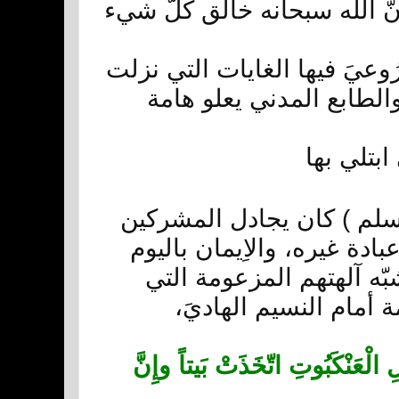
َنّ الله سبحانه خالق كلّ شيء
ُوعيَ فيها الغايات التي نزلت
 والطابع المدني يعلو هامة
ابتلي بها
وسلم ) كان يجادل المشركين
ادة غيره، والاِيمان باليوم
ّه آلهتهم المزعومة التي
 أمام النسيم الهاديَ،
 الْعَنْكَبُوتِ اتّخَذَتْ بَيتاً وإِنَّ