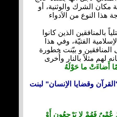
ية مكان الشرك والوثنية، أو
ة هذا النوع من الاَدواء
ً بالمنافقين الذين كانوا
ِسلامية الفتيّة، وفي هذا
ى المنافقين و بيّنت خطورة
لهم مثلاً بالنار وأُخرى
َمّا أَضاءَتْ ما حَوْلَهُ
رآني: 99، نقلاً عن كتاب "القرآن وقضايا الاِنسان" لبنت
عُمْىٌ فَهُمْ لا يَرْجِعُون أَوْ