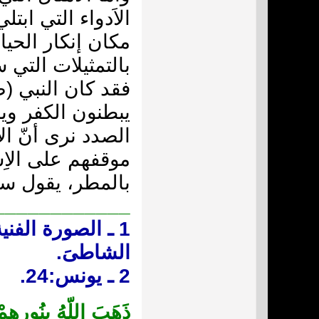
الاَدواء التي ابت
مكان إنكار الحياة
بالتمثيلات التي س
فقد كان النبي (ص
يبطنون الكفر ويظه
الصدد نرى أنّ ال
موقفهم على الاِس
بالمطر، يقول سبح
____________
الشاطىَ.
2 ـ يونس:24.
ذَهَبَ اللّهُ بِنُورِه