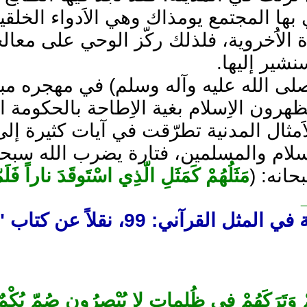
لي بها المجتمع يومذاك وهي الاَدواء الخلق
 الاَُخروية، فلذلك ركّز الوحي على معالج
نشير إليها.
لى الله عليه وآله وسلم) في مهجره مبتليا
رون الاِسلام بغية الاِطاحة بالحكومة الا
اَمثال المدنية تطرّقت في آيات كثيرة إل
لام والمسلمين، فتارة يضرب الله سبحانه 
انه: (
مَثَلُهُمْ كَمَثَلِ الّذِي اسْتَوقَدَ ناراً فَل
1 ـ الصورة الفنية في المثل الق
ِمْ وَتَرَكَهُمْ في ظُلماتٍ لا يُبْصِرُون صُمّ بُكْمٌ 