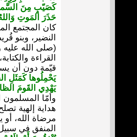
كَصَيّبٍ مِنَ السَّماء
حَذَرَ المَوتِ وَالل
كان المجتمع المد
النضير، وبنو قُر
(صلى الله عليه و
القراءة والكتابة
قيّمة دون أن يستف
يَحْمِلُوها كَمَثَلِ ال
يَهْدِي القَومَ الظ
وأمّا المسلمون ا
هداية إلهية تصلح
مرضاة الله، أو ي
المنفق في سبيل ال