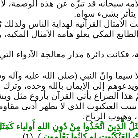
كلامه سبحانه قد تنزّه عن هذه الوصمة، لا
 يتأثر بشىء سواه.
 الاَمثال القرآنية لهداية الناس ولذلك ر
الطابع المكي يعلو هامة الاَمثال المكية،
ية، فكانت دائرة مدار معالجة الاَدواء التي 
 سيما وانّ النبي (صلى الله عليه وآله 
يدعوهم إلى الاِيمان بالله وحده، وترك عب
 هذا الصراع يأتي القرآن بأروع مثل ويشب
 ببيت العنكبوت الذي لا يظهر أدنى مقاومة
وهبوب الرياح.
ثَلُ الَّذِينَ اتَّخَذُوا مِنْ دُونِ اللهِ أَولياء كَمَثَلِ
يتُ العَنْكَبُوتِ لو كانُوا يَعْلَمون
). (1)