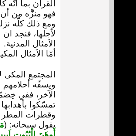
القرآن بما أنّه 
فهو منزَّه من أن
ومع ذلك كلّه نزلت
لاَجلها، فنجد ان 
الاَمثال المدنية.
أمّا الاَمثال المك
المجتمع المكى لا
ويسفّه أحلامهم و
الآخر، ففي خِضمّ
تمسّكوا بأهدابها
وقطرات المطر ، 
يقول سبحانه: (
مَ
أَوهَنَ الْبُيُوتِ لَب