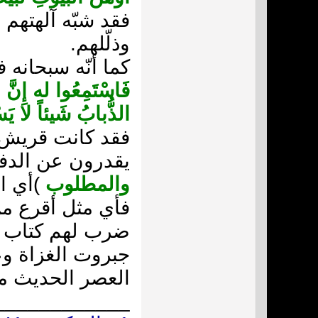
فقد شبّه آلهتهم 
وذلّلهم.
كما أنّه سبحانه ف
فَاسْتَمِعُوا له إِنَّ ا
الذُّبابُ شَيئاً لا يَ
يقدرون عن الدفا
والمطلوب
)أي ا
فأي مثل أقرع من
ضرب لهم كتاب الا
جبروت الغزاة وعب
العصر الحديث من
____________