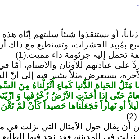
باباً، أو يستنقذوا شيئاً سلبتهم إيّاه هذه
بع بمُبيد الحشرات، وتستطيع مع ذلك أن
ة تحمل إليه جرثومة داء مميت.(1)
ِ على عبادتهم للاَوثان والاَصنام، أمّا ف
خرة، يستعرض مثلاً يشير فيه إلى أنّ ا
َما مَثَلُ الحَياة الدُّنيا كَماءٍ أَنْزَلْناهُ مِنَ السّ
ْعامُ حَتّى إِذا أَخَذَتِ الاَرْضُ زُخْرُفَها وَ ازّيّنَت
لَيلاً أو نَهاراً فَجَعَلْناها حَصيداً كَأنْ لَمْ تَغْن
).
 أن يقال حول الاَمثال التي نزلت في م
تي نزلت في المدينة، فقد نجد فيها الطابع 