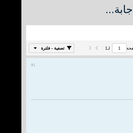
ابة...
فحة
لـ
1
تصفية - فلترة
#1