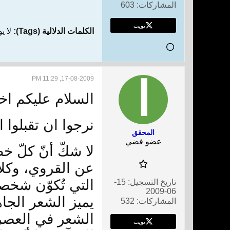
المشاركات:
603
تويت
الكلمات الدلالية (Tags):
لا ي
17-08-2009, 11:29 PM
السلام عليكم ا
نرجوا ان تقبلوا 
المحقق
عضو فضي
لا شكّ أنّ كلّ 
عن القروي، وكلامهم
التي تُكوّن شخصي
تاريخ التسجيل:
15-
06-2009
يميز الشعر الجا
المشاركات:
532
الشعر في العصر ا
تويت