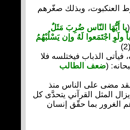
يوط العنكبوت، وبذلك صغّرهم
يا أَيُّهَا النّاس ضُرِبَ مَثَلٌ
اً ولَوِ اجْتَمَعوا لَهُ وإن يَسْلُبْهُمُ
)
عفران فيجفّ، فيأتى الذباب فيختلسه فلا
انه: (
ضعف الطالب
لقد مضى على الناس منذ
زال المثل القرآني يتحدَّى كل
م الغرور بما حقّق إنسان