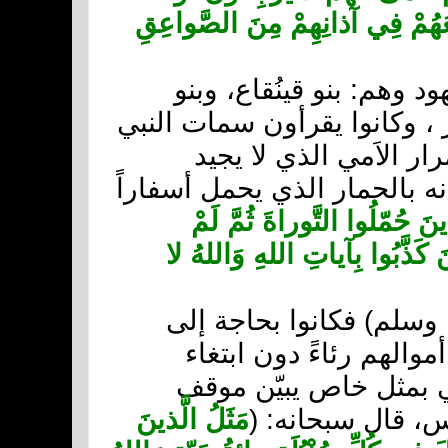
عَهُمْ فِي آذانِهِمْ مِنَ الصَّواعِقِ
 وهم: بنو قينُقاع، وبنو
ر ، وكانوا يقرأون سمات النبي
ر الاَمي الذي لا يجيد
ه بالحمار الذي يحمل أسفاراً
ينَ حُمّلُوا التَّوراةَ ثُمَّ لَمْ
 كَذَّبُوا بِآياتِ اللهِ وَاللهُ لا
 وسلم) فكانوا بحاجة إلى
والهم رئاءً دون ابتغاء
لهي بمثل خاص يبيّن موقف
اس، قال سبحانه: (
مَثَلُ الَّذينَ