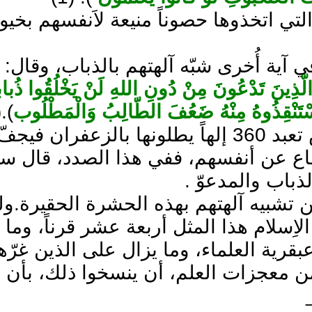
التي اتخذوها حصوناً منيعة لاَنفسهم بخ
ي آية أُخرى شبّه آلهتهم بالذباب، وقال: (
لّذِينَ تَدْعُونَ مِنْ دُونِ اللهِ لَنْ يَخْلُقُوا ذُباب
سْتَنْقِذُوهُ مِنْهُ ضَعُفَ الطّالِبُ وَالْمَطْلُوب
.(2)
فقد كانت قريش تعبد 360 إلهاً يطلونها بالز
ع عن أنفسهم، ففي هذا الصدد، قال سبح
لذباب والمدعوّ .
 تشبيه آلهتهم بهذه الحشرة الحقيرة.و
ِسلام هذا المثل أربعة عشر قرناً، وما ي
قرية العلماء، وما يزال على الذين غرّه
 معجزات العلم، أن ينسخوا ذلك، بأن