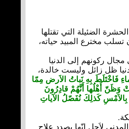
 الحشرة الضئيلة التي تقتلها
 تسلب مخترع المبيد حياته،
ي مجال ركونهم إلى الدنيا
لدنيا ظل زائل وليست خالدة،
َماءِ فَاخْتَلَطَ بِهِ نَباتُ الاَرض مِمّا
ْ وَظَنّ أَهْلُها أَنَّهُمْ قادِرُونَ
َ بِالاَمْسِ كَذلِكَ نُفَصّلُ الآياتِ
كة.
المدني لاَجل انّها بصدد علاج