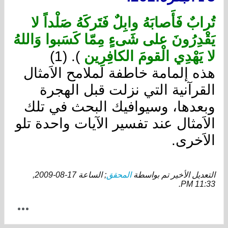
تُرابٌ فَأَصابَهُ وابِلٌ فَتَركَهُ صَلْداً لا
يَقْدِرُونَ على شَىءٍ مِمّا كَسَبوا وَاللهُ
لا يَهْدِي الْقومَ الكافِرِين
). (1)
هذه إلمامة خاطفة لملامح الاَمثال
القرآنية التي نزلت قبل الهجرة
وبعدها، وسيوافيك البحث في تلك
الاَمثال عند تفسير الآيات واحدة تلو
الاَخرى.
التعديل الأخير تم بواسطة
المحقق
; الساعة
17-08-2009,
.
11:33 PM