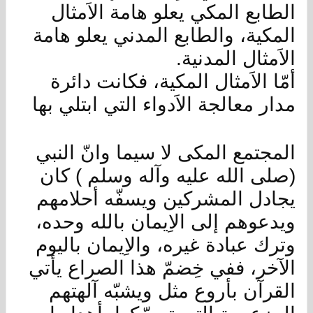
الطابع المكي يعلو هامة الاَمثال
المكية، والطابع المدني يعلو هامة
الاَمثال المدنية.
أمّا الاَمثال المكية، فكانت دائرة
مدار معالجة الاَدواء التي ابتلي بها
المجتمع المكى لا سيما وانّ النبي
(صلى الله عليه وآله وسلم ) كان
يجادل المشركين ويسفّه أحلامهم
ويدعوهم إلى الاِيمان بالله وحده،
وترك عبادة غيره، والاِيمان باليوم
الآخر، ففي خِضمّ هذا الصراع يأتي
القرآن بأروع مثل ويشبّه آلهتهم