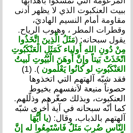
المزعومة التي تمسّكوا بأهدابها
ببيت العنكبوت الذي لا يظهر أدنى
مقاومة أمام النسيم الهاديَ،
وقطرات المطر ، وهبوب الرياح.
يقول سبحانه: (
مَثَلُ الَّذِينَ اتَّخَذُوا
مِنْ دُونِ اللهِ أَولياء كَمَثَلِ الْعَنْكَبُوتِ
اتّخَذَتْ بَيتاً وإِنَّ أَوهَنَ الْبُيُوتِ لَبيتُ
العَنْكَبُوتِ لو كانُوا يَعْلَمون
). (1)
فقد شبّه آلهتهم التي اتخذوها
حصوناً منيعة لاَنفسهم بخيوط
العنكبوت، وبذلك صغّرهم وذلّلهم.
كما أنّه سبحانه في آية أُخرى شبّه
آلهتهم بالذباب، وقال: (
يا أَيُّهَا
النّاس ضُرِبَ مَثَلٌ فَاسْتَمِعُوا له إِنَّ