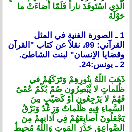
الّذِي اسْتَوقَدَ ناراً فَلَمّا أَضاءَتْ ما
حَوْلَهُ
____________
1 ـ الصورة الفنية في المثل
القرآني: 99، نقلاً عن كتاب "القرآن
وقضايا الاِنسان" لبنت الشاطىَ.
2 ـ يونس:24.
ذَهَبَ اللّهُ بِنُورِهِمْ وَتَرَكَهُمْ في
ظُلماتٍ لا يُبْصِرُون صُمّ بُكْمٌ عُمْىٌ
فَهُمْ لا يَرْجِعُون أَوْ كَصَيّبٍ مِنَ
السَّماءِ فِيهِ ظُلُماتٌ وَرَعْدٌ وَبَرْقٌ
يَجْعَلُونَ أَصابِعَهُمْ فِي آذانِهِمْ مِنَ
الصَّواعِقِ حَذَرَ المَوتِ وَاللهُ مُحيطٌ