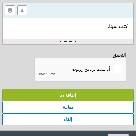
إكتب شيئا...
التحقق
إضافة رد
معاينة
إلغاء