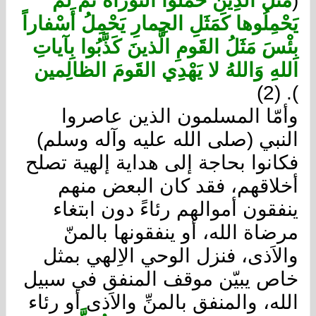
(
مَثَلُ الّذِينَ حُمّلُوا التَّوراةَ ثُمَّ لَمْ
يَحْمِلُوها كَمَثَلِ الحِمارِ يَحْمِلُ أَسْفاراً
بِئْسَ مَثَلُ القَومِ الَّذينَ كَذَّبُوا بِآياتِ
اللهِ وَاللهُ لا يَهْدِي القَومَ الظالِمين
). (2)
وأمّا المسلمون الذين عاصروا
النبي (صلى الله عليه وآله وسلم)
فكانوا بحاجة إلى هداية إلهية تصلح
أخلاقهم، فقد كان البعض منهم
ينفقون أموالهم رئاءً دون ابتغاء
مرضاة الله، أو ينفقونها بالمنّ
والاَذى، فنزل الوحي الاِلهي بمثل
خاص يبيّن موقف المنفق في سبيل
الله، والمنفق بالمنِّ والاَذى أو رئاء