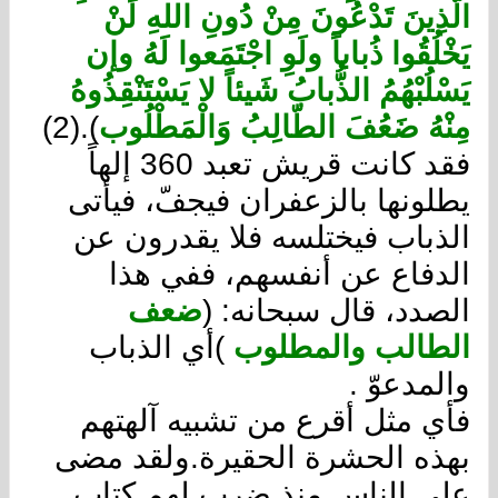
الّذِينَ تَدْعُونَ مِنْ دُونِ اللهِ لَنْ
يَخْلُقُوا ذُباباً ولَوِ اجْتَمَعوا لَهُ وإن
يَسْلُبْهُمُ الذُّبابُ شَيئاً لا يَسْتَنْقِذُوهُ
مِنْهُ ضَعُفَ الطّالِبُ وَالْمَطْلُوب
).(2)
فقد كانت قريش تعبد 360 إلهاً
يطلونها بالزعفران فيجفّ، فيأتى
الذباب فيختلسه فلا يقدرون عن
الدفاع عن أنفسهم، ففي هذا
الصدد، قال سبحانه: (
ضعف
الطالب والمطلوب
)أي الذباب
والمدعوّ .
فأي مثل أقرع من تشبيه آلهتهم
بهذه الحشرة الحقيرة.ولقد مضى
على الناس منذ ضرب لهم كتاب