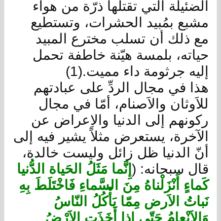
الضئيلة التي تقتلها ذرّة من هواء
مشبع بمُبيد الحشرات، وتستطيع
مع ذلك أن تسلب مخترع المبيد
حياته، بلمسة هيّنة خاطفة تحمل
إليه جرثومة داء مميت.(1)
هذا في مجال الردِّ على عبادتهم
للاَوثان والاَصنام، أمّا في مجال
ركونهم إلى الدنيا والاِعراض عن
الآخرة، يستعرض مثلاً يشير فيه إلى
أنّ الدنيا ظل زائل وليست خالدة،
قال سبحانه: (
إِنَّما مَثَلُ الحَياة الدُّنيا
كَماءٍ أَنْزَلْناهُ مِنَ السَّماءِ فَاخْتَلَطَ بِهِ
نَباتُ الاَرض مِمّا يَأْكُلُ النّاسُ
وَالاَنْعامُ حَتّى إِذا أَخَذَتِ الاَرْضُ