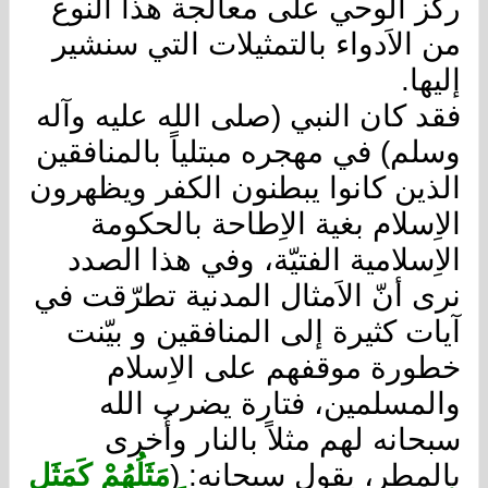
ركّز الوحي على معالجة هذا النوع
من الاَدواء بالتمثيلات التي سنشير
إليها.
فقد كان النبي (صلى الله عليه وآله
وسلم) في مهجره مبتلياً بالمنافقين
الذين كانوا يبطنون الكفر ويظهرون
الاِسلام بغية الاِطاحة بالحكومة
الاِسلامية الفتيّة، وفي هذا الصدد
نرى أنّ الاَمثال المدنية تطرّقت في
آيات كثيرة إلى المنافقين و بيّنت
خطورة موقفهم على الاِسلام
والمسلمين، فتارة يضرب الله
سبحانه لهم مثلاً بالنار وأُخرى
بالمطر، يقول سبحانه: (
مَثَلُهُمْ كَمَثَلِ