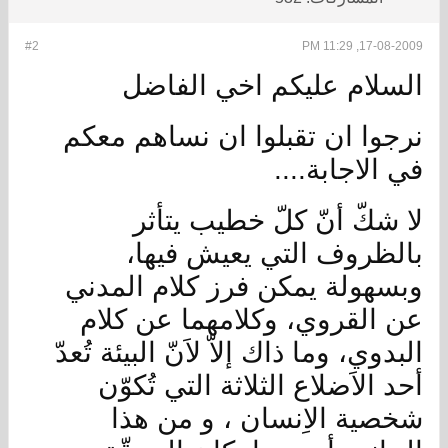
#2
17-08-2009, 11:29 PM
السلام عليكم اخي الفاضل
نرجوا ان تقبلوا ان نساهم معكم
في الاجابة....
لا شكّ أنّ كلّ خطيب يتأثر
بالظروف التي يعيش فيها،
وبسهولة يمكن فرز كلام المدني
عن القروي، وكلامهما عن كلام
البدوي، وما ذاك إلاّ لاَنّ البيئة تُعدّ
أحد الاَضلاع الثلاثة التي تُكوّن
شخصية الاِنسان ، و من هذا