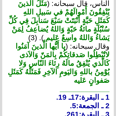
الناس، قال سبحانه: (
مَثَلُ الَّذينَ
يُنْفِقُونَ أَمْوالَهُمْ في سَبيلِ اللهِ
كَمَثَلِ حَبَّةٍ أَنْبَتَتْ سَبْعَ سَنابِلَ فِي كُلِّ
سُنْبُلَةٍ مائةُ حَبّةٍ وَاللهُ يُضاعِفُ لِمَنْ
يَشاءُ وَاللهُ واسِعٌ عَليم
). (3)
وقال سبحانه: (
يا أَيُّها الَّذينَ آمَنُوا
لاتُبْطِلُوا صَدقاتِكُمْ بِالمَنّ وَالاَذى
كَالّذي يُنْفِقُ مالَهُ رِئاءَ النّاسِ وَلا
يُوَْمِنُ باللهِ وَاليَومِ الآخِرِ فَمَثَلُهُ كَمَثَلِ
صَفوانٍ عَليه
____________
1 ـ البقرة:17ـ 19.
2 ـ الجمعة:5.
3 ـ البقرة:261.