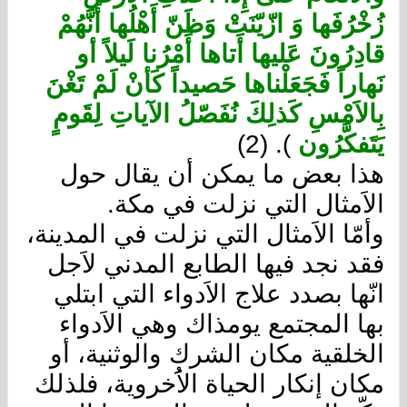
زُخْرُفَها وَ ازّيّنَتْ وَظَنّ أَهْلُها أَنَّهُمْ
قادِرُونَ عَليها أَتاها أَمْرُنا لَيلاً أو
نَهاراً فَجَعَلْناها حَصيداً كَأنْ لَمْ تَغْنَ
بِالاَمْسِ كَذلِكَ نُفَصّلُ الآياتِ لِقَومٍ
يَتَفكَّرُون
). (2)
هذا بعض ما يمكن أن يقال حول
الاَمثال التي نزلت في مكة.
وأمّا الاَمثال التي نزلت في المدينة،
فقد نجد فيها الطابع المدني لاَجل
انّها بصدد علاج الاَدواء التي ابتلي
بها المجتمع يومذاك وهي الاَدواء
الخلقية مكان الشرك والوثنية، أو
مكان إنكار الحياة الاَُخروية، فلذلك