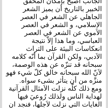
الجانب أصبح بإمكان المحقّق
الخبير بالتاريخ أن يميز الشعر
الجاهلي عن الشعر في العصر
الاِسلامي، و الشعر في العصر
الاَموي عن الشعر في العصر
العباسي، وما هذا إلاّ نتيجة
انعكاسات البيئة على التراث
الاَدبي، ولكن القرآن بما أنّه كلامه
سبحانه قد تنزّه عن هذه الوصمة،
لاَنّ الله سبحانه خالق كلّ شيء فهو
منزَّه من أن يتأثر بشىء سواه.
ومع ذلك كلّه نزلت الاَمثال القرآنية
لهداية الناس ولذلك رُوعيَ فيها
الغايات التي نزلت لاَجلها، فنجد ان