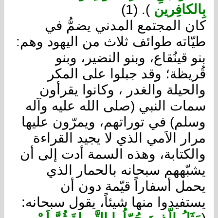
بِالكافِرين
). (1)
كان المجتمع المدني يضمُّ في
طيّاته طوائف ثلاث من اليهود وهم:
بنو قينُقاع، وبنو النضير، وبنو
قُريظة؛ وقد جبلوا على المكر
والحيلة والغدر ، وكانوا يقرأون
سمات النبي (صلى الله عليه وآله
وسلم) في توراتهم، ويمرّون عليها
مرار الاَمي الذي لا يجيد القراءة
والكتابة، وهذه السمة أدت إلى أن
يشبّههم سبحانه بالحمار الذي
يحمل أسفاراً قيّمة دون أن
يستفيدوا منها شيئاً، يقول سبحانه: