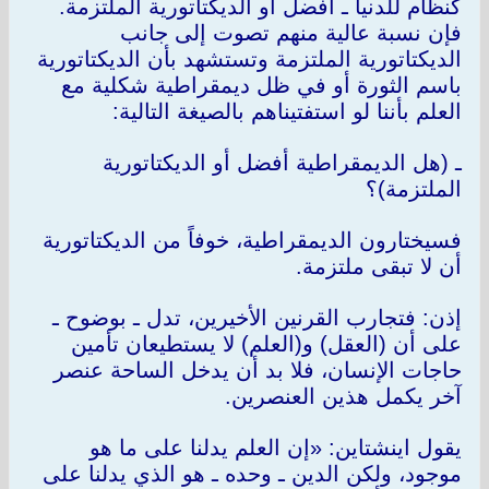
كنظام للدنيا ـ أفضل أو الديكتاتورية الملتزمة.
فإن نسبة عالية منهم تصوت إلى جانب
الديكتاتورية الملتزمة وتستشهد بأن الديكتاتورية
باسم الثورة أو في ظل ديمقراطية شكلية مع
العلم بأننا لو استفتيناهم بالصيغة التالية:
ـ (هل الديمقراطية أفضل أو الديكتاتورية
الملتزمة)؟
فسيختارون الديمقراطية، خوفاً من الديكتاتورية
أن لا تبقى ملتزمة.
إذن: فتجارب القرنين الأخيرين، تدل ـ بوضوح ـ
على أن (العقل) و(العلم) لا يستطيعان تأمين
حاجات الإنسان، فلا بد أن يدخل الساحة عنصر
آخر يكمل هذين العنصرين.
يقول اينشتاين: «إن العلم يدلنا على ما هو
موجود، ولكن الدين ـ وحده ـ هو الذي يدلنا على