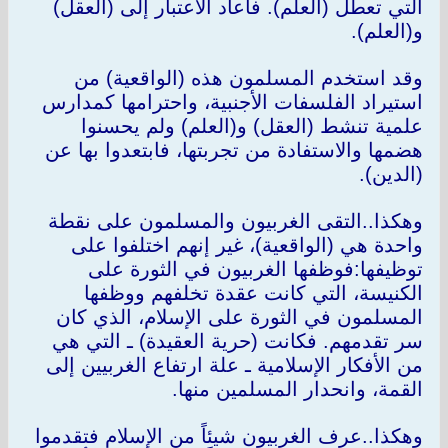
التي تعطل (العلم). فأعاد الاعتبار إلى (العقل)
و(العلم).
وقد استخدم المسلمون هذه (الواقعية) من
استيراد الفلسفات الأجنبية، واحترامها كمدارس
علمية تنشط (العقل) و(العلم) ولم يحسنوا
هضمها والاستفادة من تجربتها، فابتعدوا بها عن
(الدين).
وهكذا..التقى الغربيون والمسلمون على نقطة
واحدة هي (الواقعية)، غير إنهم اختلفوا على
توظيفها:فوظفها الغربيون في الثورة على
الكنيسة، التي كانت عقدة تخلفهم ووظفها
المسلمون في الثورة على الإسلام، الذي كان
سر تقدمهم. فكانت (حرية العقيدة) ـ التي هي
من الأفكار الإسلامية ـ علة ارتفاع الغربيين إلى
القمة، وانحدار المسلمين منها.
وهكذا..عرف الغربيون شيئاً من الإسلام فتقدموا