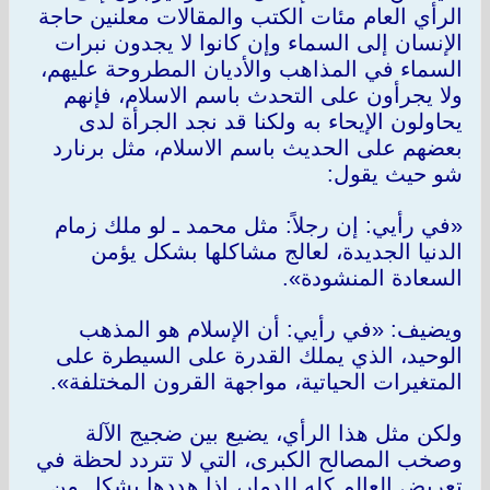
الرأي العام مئات الكتب والمقالات معلنين حاجة
الإنسان إلى السماء وإن كانوا لا يجدون نبرات
السماء في المذاهب والأديان المطروحة عليهم،
ولا يجرأون على التحدث باسم الاسلام، فإنهم
يحاولون الإيحاء به ولكنا قد نجد الجرأة لدى
بعضهم على الحديث باسم الاسلام، مثل برنارد
شو حيث يقول:
«في رأيي: إن رجلاً: مثل محمد ـ لو ملك زمام
الدنيا الجديدة، لعالج مشاكلها بشكل يؤمن
السعادة المنشودة».
ويضيف: «في رأيي: أن الإسلام هو المذهب
الوحيد، الذي يملك القدرة على السيطرة على
المتغيرات الحياتية، مواجهة القرون المختلفة».
ولكن مثل هذا الرأي، يضيع بين ضجيج الآلة
وصخب المصالح الكبرى، التي لا تتردد لحظة في
تعريض العالم كله للدمار، إذا هددها بشكل من