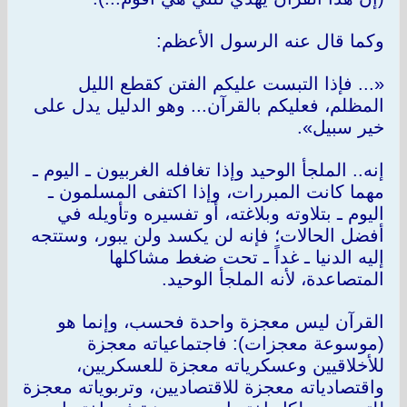
وكما قال عنه الرسول الأعظم:
«... فإذا التبست عليكم الفتن كقطع الليل
المظلم، فعليكم بالقرآن... وهو الدليل يدل على
خير سبيل».
إنه.. الملجأ الوحيد وإذا تغافله الغربيون ـ اليوم ـ
مهما كانت المبررات، وإذا اكتفى المسلمون ـ
اليوم ـ بتلاوته وبلاغته، أو تفسيره وتأويله في
أفضل الحالات؛ فإنه لن يكسد ولن يبور، وستتجه
إليه الدنيا ـ غداً ـ تحت ضغط مشاكلها
المتصاعدة، لأنه الملجأ الوحيد.
القرآن ليس معجزة واحدة فحسب، وإنما هو
(موسوعة معجزات): فاجتماعياته معجزة
للأخلاقيين وعسكرياته معجزة للعسكريين،
واقتصادياته معجزة للاقتصاديين، وتربوياته معجزة