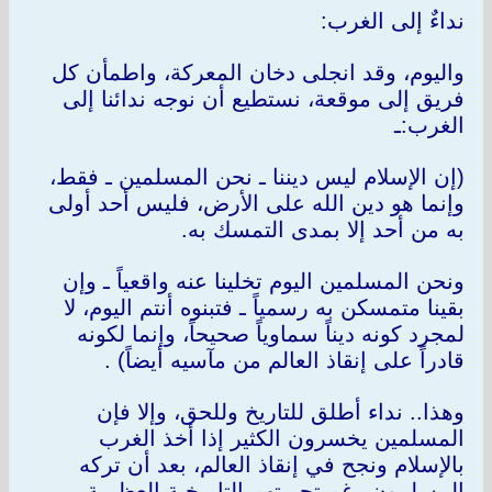
نداءٌ إلى الغرب:
واليوم، وقد انجلى دخان المعركة، واطمأن كل
فريق إلى موقعة، نستطيع أن نوجه ندائنا إلى
الغرب:ـ
(إن الإسلام ليس ديننا ـ نحن المسلمين ـ فقط،
وإنما هو دين الله على الأرض، فليس أحد أولى
به من أحد إلا بمدى التمسك به.
ونحن المسلمين اليوم تخلينا عنه واقعياً ـ وإن
بقينا متمسكن به رسمياً ـ فتبنوه أنتم اليوم، لا
لمجرد كونه ديناً سماوياً صحيحاً، وإنما لكونه
قادراً على إنقاذ العالم من مآسيه أيضاً) .
وهذا.. نداء أطلق للتاريخ وللحق، وإلا فإن
المسلمين يخسرون الكثير إذا أخذ الغرب
بالإسلام ونجح في إنقاذ العالم، بعد أن تركه
المسلمون رغم تجربتهم التاريخية العظيمة.