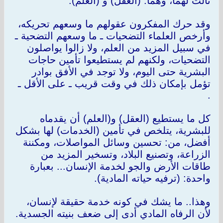
ثالث لهما، وهما: (العقل) و (العلم).
وقد حرك المفكرون عقولهم ما وسعهم تحريكه،
وأرخص العلماء التضحيات ـ ما وسعهم التضحية ـ
في سبيل المزيد من العلم، ولا زالوا يواصلون
التضحيات، ولكنهم لم يستطيعوا تأمين حاجات
البشرية حتى اليوم، ولا توجد في الأفق بوادر
تؤمل بإمكان ذلك في وقت قريب ـ على الأقل ـ
.
كل ما يستطيع (العقل) و(العلم) أن يقدماه
للبشرية، يتلخص في تأمين (الخدمات) لها بشكل
أفضل، من: تحسين وسائل المواصلات، ومكننة
الزراعة، وتصنيع البلاد، وتسخير المزيد من
طاقات الأرض والجو لخدمة الإنسان... بعبارة
واحدة: (ترفيه حياته المادية).
وهذا.. ما يشك في كونه خدمة حقيقة لإنسان،
لأن الرفاه المادي أدى إلى ضعف بنيته الجسدية.