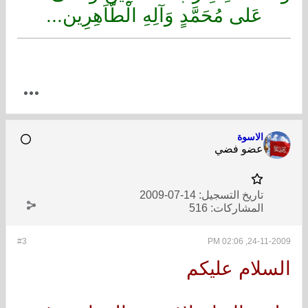
عَلى مُحَمَّدٍ وَآلِهِ الْطّاَهِرِين...
الاسوة
عضو فضي
تاريخ التسجيل:
14-07-2009
المشاركات:
516
#3
24-11-2009, 02:06 PM
السلام عليكم