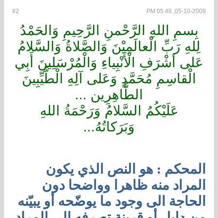
#2
05-10-2009, 05:48 PM
بِسمِ اللهِ الرَّحْمنِ الرَّحِيمِ وَالحَمْدُ
لِلهِ رَبِّ الْعالَمِيْنَ وَالصَّلاةُ وَالسَّلامُ
عَلى أشْرَفِ الْأَنْبِياءِ وَالْمُرْسَلِينَ أَبِي
الْقاسِمِ مُحَمَّدٍ وَعَلى آلِهِ الْطَّيِّبِينَ
الطَّاهِرِين ...
عَلَيْكُمُ السَّلامُ وَرَحْمَةُ اللهِ
وَبَرَكاتُه
ُ...
المحكم : هو النص الذي يكون
المراد منه ظاهرا وواضحا دون
الحاجة الى وجود ما يوضّحه أو يبيّنه
من دليل أو قرينة تصرفه الى المراد