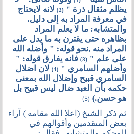
(1)
يظلم مثقال ذرة "
لانه لايحتاج
(2)
في معرفة المراد به إلى دليل.
والمتشابه: ما لا يعلم المراد
بظاهره حتى يقترن به ما يدل على
المراد منه ,
نحو قوله: " وأضله الله
على علم "
فانه يفارق قوله: "
(3)
وأضلهم السامري "
لان اضلال
(4)
السامري قبيح وإضلال الله بمعنى
حكمه بأن العبد ضال ليس قبيح بل
هو حسن.)
(5)
ثم ذكر الشيخ (اعلا الله مقامه ) آراء
بعض المتقدمين وأقوالهم في
المحكم والمتشابه , فقال :