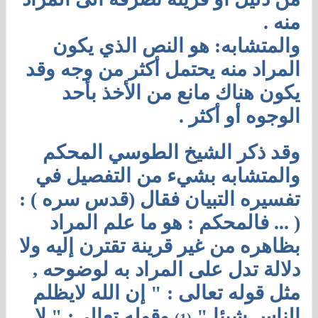
منه .
والمتشابه: هو النص الذي يكون
المراد منه يحتمل أكثر من وجه وقد
يكون هناك مانع من الأخذ بأحد
الوجوه أو أكثر .
وقد ذكر الشيخ الطوسي المحكم
والمتشابه بشيء من التفصيل في
تفسيره التبيان فقال (قدس سره ) :
( ... فالمحكم : هو ما علم المراد
بظاهره من غير قرينة تقترن إليه ولا
دلالة تدل على المراد به لوضوحه ,
مثل قوله تعالى : " إن الله لايظلم
الناس شيئا "
وقوله تعالى: " لا