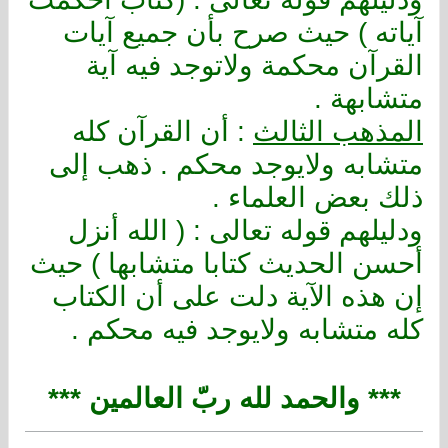
آياته ) حيث صرح بأن جميع آيات
القرآن محكمة ولاتوجد فيه آية
متشابهة .
المذهب الثالث
: أن القرآن كله
متشابه ولايوجد محكم . ذهب إلى
ذلك بعض العلماء
.
ودليلهم قوله تعالى : ( الله أنزل
أحسن الحديث كتابا متشابها ) حيث
إن هذه الآية دلت على أن الكتاب
كله متشابه ولايوجد فيه محكم
.
*** والحمد لله ربّ العالمين ***