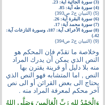
(3) سورة الجاثية آية: 23.
(4) سورة طه آية: 85.
(5) (التبيان ج2 ص393)
(6) سورة البقرة آية: 26.
(7) سورة محمد آية: 17.
(8) سورة الأعراف آية: 187، وسورة النازعات آية:
42.)
(9) (التبيان ج2 ص394)
وخلاصة ما تقدّم فإن المحكم هو
النص الذي يمكن أن يدرك المراد
منه بلا دليل أو قرينة يقترن بها
النص , اما المتشابه فهو النص الذي
يحتاج الى بعض القرائن أو الى نص
آخر محكم لمعرفة المراد منه .
وَالْحَمْدُ لِلهِ رَبِّ الْعَالَمِينَ وَصَلَّى اللهُ