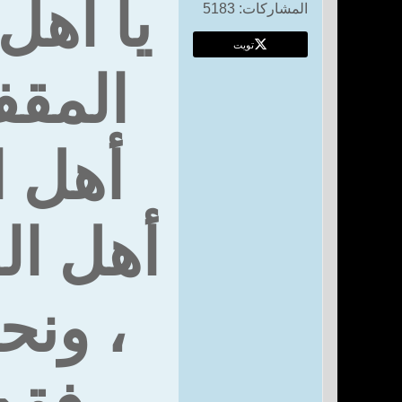
يا أهل
المشاركات:
5183
تويت
المقفر
أهل ال
أهل ال
، ونح