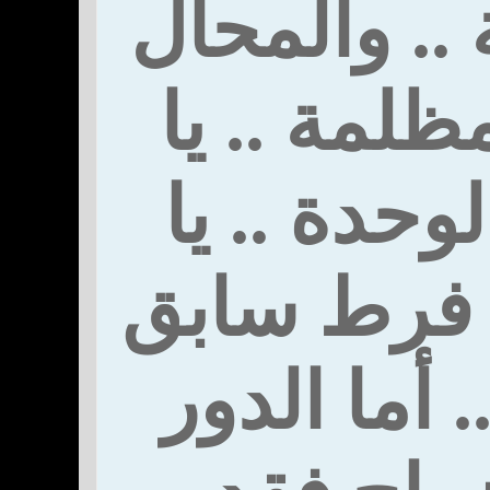
 .. والمحال
ظلمة .. يا
لوحدة .. يا
ا فرط سابق
. أما الدور