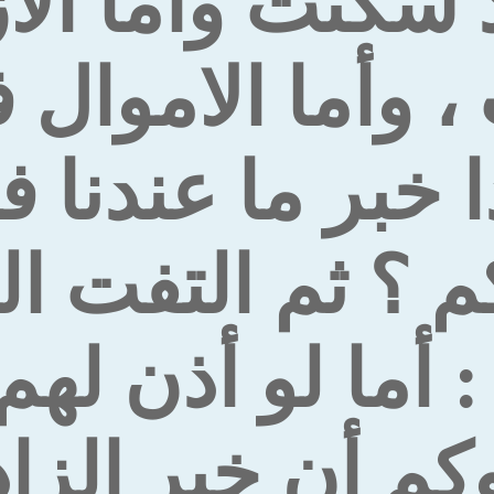
سُكنت وأما الا
، وأما الاموال
ا خبر ما عندنا ف
م ؟ ثم التفت ال
 أما لو أذن لهم
كم أن خير الزاد 