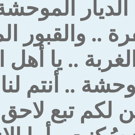
 الديار الموحشة
ة .. والقبور الم
غربة .. يا أهل ا
وحشة .. أنتم لن
ن لكم تبع لاحق
.