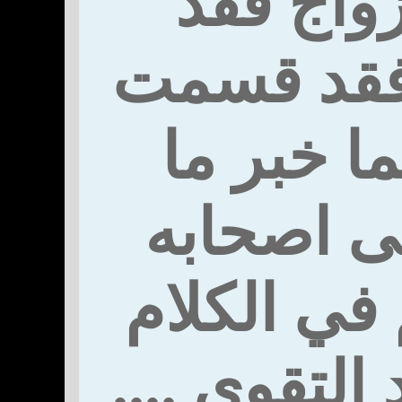
زواج فقد
 فقد قسمت
ما خبر ما
ى اصحابه
 في الكلام
التقوى ....