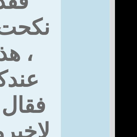
فقد 
نكحت 
، هذ
عندك
فقال :
لاخبرو