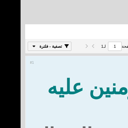
فحة
لـ
1
تصفية - فلترة
#1
منين عليه