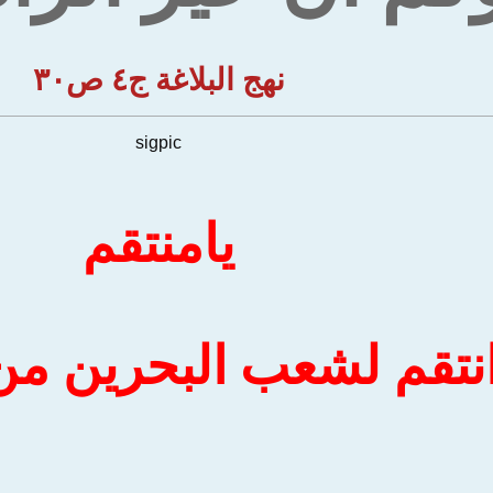
نهج البلاغة ج٤ ص٣٠
sigpic
يامنتقم
نتقم لشعب البحرين من