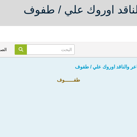
لناقد اوروك علي / طفوف
الص
اعر والناقد اوروك علي / طفوف
طفــــــوف