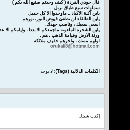
قال حوذي القردة ( كيف وجدتم صنيع الله بكم )
سماوات سبع طباق ترتل : ـ
يابن آكلة الاكباد .. ماوجدوا الا كل جميل
يابن الطلقاء لن تطفئ فيوض النور، نورهم
اسعى سعيك ، وناصب جهدك.
يابن الشجرة الملعونة ماجمعكم الا بددا ، وايامكم الا عد
ورثة الارض وقيامة الذهب ، هم .
اولهم مسك ، واخرهم حفيف ملائكة .
orukali8@hotmail.com
الكلمات الدلالية (Tags):
لا يوجد
إكتب شيئا...