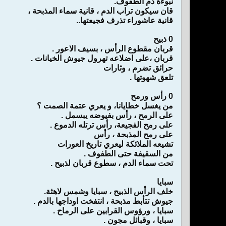
نبوءة دم الطفوف.
قان سيكون تراب الدم ، قانية سماء المذبحة ،
قانية عاشوراء تذرف فجيعتها..
0 ذبيح
قربان مقطوع الرأس ، بسيف الاعور .
قربان ،على اضلاعه تهرول جيوش الخيانات .
حرائق تضرم ، وثارات
تلعق شهوتها .
0 رأس ورمح
من يغسل خطايانا، و يعري عتمة الصمت ؟
على الرمح ، رأس بفيوضه يبسمل .
على رمح الفجيعة، رأس ترتله الدموع .
على رمح المذبحة ، رأس
تشيعه الملائكة ليعري تاريخ العورات
من السقيفة حتى الطفوف .
تحت سماء الدم ، سطوع قربان لذبيح .
سبايا
خلف الرأس الذبيح ، سبايا وشمس لاهثة.
جيوش تتأبط مذبحة ، انتفخت اوداجها بالدم .
سبايا ، ورؤوس القرابين على الرماح .
سبايا ، وقبائل مجون .