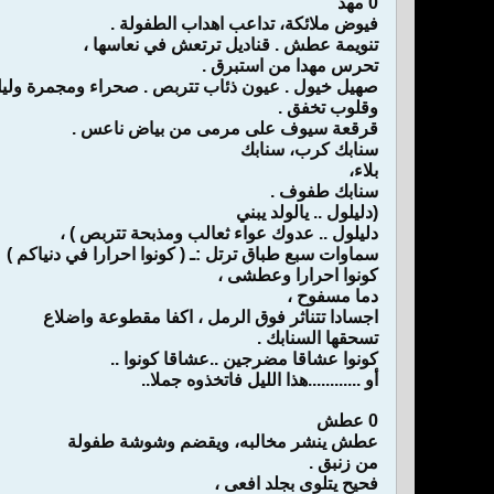
0 مهد
فيوض ملائكة، تداعب اهداب الطفولة .
تنويمة عطش . قناديل ترتعش في نعاسها ،
تحرس مهدا من استبرق .
صهيل خيول . عيون ذئاب تتربص . صحراء ومجمرة ولي
وقلوب تخفق .
قرقعة سيوف على مرمى من بياض ناعس .
سنابك كرب، سنابك
بلاء،
سنابك طفوف .
(دليلول .. يالولد يبني
دليلول .. عدوك عواء ثعالب ومذبحة تتربص ) ،
سماوات سبع طباق ترتل :ـ ( كونوا احرارا في دنياكم )
كونوا احرارا وعطشى ،
دما مسفوح ،
اجسادا تتناثر فوق الرمل ، اكفا مقطوعة واضلاع
تسحقها السنابك .
كونوا عشاقا مضرجين ..عشاقا كونوا ..
أو ............هذا الليل فاتخذوه جملا..
0 عطش
عطش ينشر مخالبه، ويقضم وشوشة طفولة
من زنبق .
فحيح يتلوى بجلد افعى ،