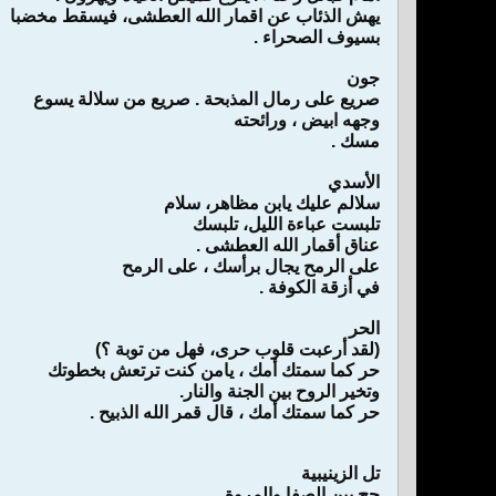
يهش الذئاب عن اقمار الله العطشى، فيسقط مخضبا
بسيوف الصحراء .
جون
صريع على رمال المذبحة . صريع من سلالة يسوع
وجهه ابيض ، ورائحته
مسك .
الأسدي
سلالم عليك يابن مظاهر، سلام
تلبست عباءة الليل، تلبسك
عناق أقمار الله العطشى .
على الرمح يجال برأسك ، على الرمح
في أزقة الكوفة .
الحر
(لقد أرعبت قلوب حرى، فهل من توبة ؟)
حر كما سمتك أمك ، يامن كنت ترتعش بخطوتك
وتخير الروح بين الجنة والنار.
حر كما سمتك أمك ، قال قمر الله الذبيح .
تل الزينيبية
حج بين الصفا والمروة