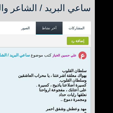
ساعي البريد / الشاعر وا
المشاركات
آخر نشاط
الصور
إضافة رد
كتب موضوع
ساعي البريد / الش
علي حسين الخباز
سلطان القلوب
بهواك معلقة اشرعتنا ، يا محراب العاشقين
وسلطان القلوب.
كسيرة اضلاعنا ياذبيح ، كسيرة .
على اعتابك ، مفجوعة ارواحنا
نعلقها رايات حداد
ومجمرة دموع ..
مهد وعطش وشفق احمر