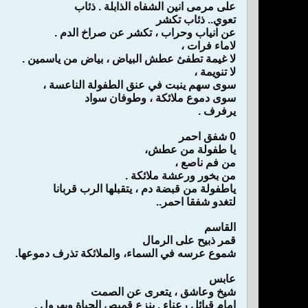
على مرمى انين الشفاه الذابلة . ذئاب
تعوي.. ذئاب تكشر
عن انياب وحراب ، تكشر عن صراخ الدم .
لاماء فرات ،
لا غيمة تطفئ عطش البياض ، بياض من ياسمين .
لا تنويمة ،
سوى سهم ينبت في عنق الطفولة الناعسة ،
سوى دموع ملائكة ، وطوفان سواد
يرفرف .
0 شفق احمر
يا طفولة من عطش،
من فم ناصع ،
من بخور ورعشة ملائكة .
ياطفولة من قبضة دم ، يتقبلها الرب قربانا
لتغدو شفقا احمر..
القاسم
قمر ذبيح على الرمال
شموع عرسه في السماء، والملائكة تذرف دموعها.
عابس
شيخ وعاشق ، يتعرى عن الصمت
امام قبائل رعناء . ينزع قميص الحياة ويهرول .