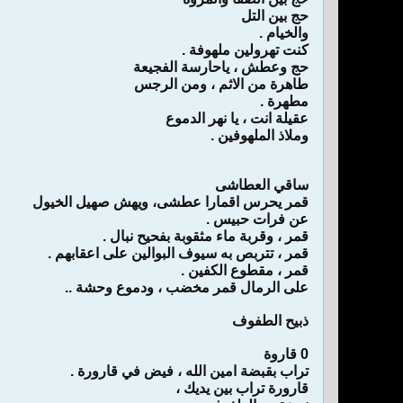
حج بين التل
والخيام .
كنت تهرولين ملهوفة .
حج وعطش ، ياحارسة الفجيعة
طاهرة من الاثم ، ومن الرجس
مطهرة .
عقيلة انت ، يا نهر الدموع
وملاذ الملهوفين .
ساقي العطاشى
قمر يحرس اقمارا عطشى، ويهش صهيل الخيول
عن فرات حبيس .
قمر ، وقربة ماء مثقوبة بفحيح نبال .
قمر ، تتربص به سيوف البوالين على اعقابهم .
قمر ، مقطوع الكفين .
على الرمال قمر مخضب ، ودموع وحشة ..
ذبيح الطفوف
0 قاروة
تراب بقبضة امين الله ، فيض في قارورة .
قارورة تراب بين يديك ،