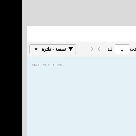
فحة
لـ
1
تصفية - فلترة
19-11-2012, 12:29 PM