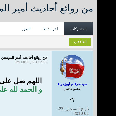
من روائع أحاديث أمير ال
المشاركات
آخر نشاط
الصور
إضافة رد
من روائع أحاديث أمير المؤمنين
02-12-2012, 08:06 PM
اللهم صل على 
سيدضرغام ابوزهراء
و
الحمد لله على
عضو ذهبي
تاريخ التسجيل:
23-
01-2010