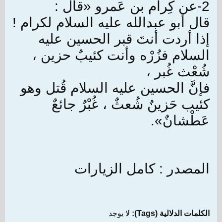
2-عن كِرام بن عَمرو «قال :
قال أبو عبدالله عليه السلام لكرام !
إذا أردت أنتَ قبر الحسين عليه
السلام فزُرْه وأنت كئيبٌ حزين ،
شُعْث غُبر ،
فإنَّ الحسين عليه السلام قُتل وهو
كئيب حَزينٌ شُعثٌ ، غُبْرٌ جائعٌ
عَطْشانٌ».
المصدر : كامل الزيارات
الكلمات الدلالية (Tags):
لا يوجد