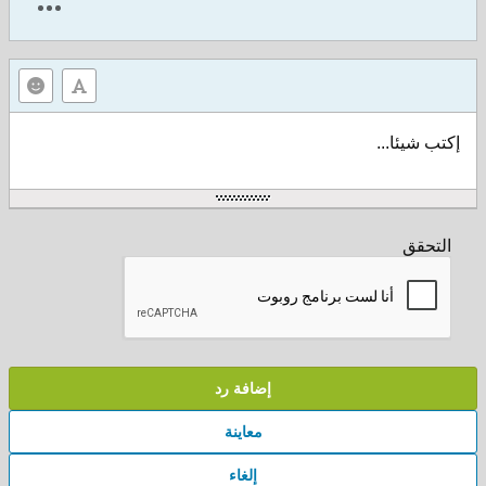
إكتب شيئا...
التحقق
إضافة رد
معاينة
إلغاء