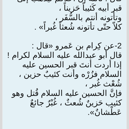
قبر أبيه كَئيباً حَزيناً ،
وتأتونه أنتم بالسُّفَر ،
كلاّ حتّى تأتونه شُعثاً غُبراً» .
2-عن كِرام بن عَمرو «قال :
قال أبو عبدالله عليه السلام لكرام !
إذا أردت أنتَ قبر الحسين عليه
السلام فزُرْه وأنت كئيبٌ حزين ،
شُعْث غُبر ،
فإنَّ الحسين عليه السلام قُتل وهو
كئيب حَزينٌ شُعثٌ ، غُبْرٌ جائعٌ
عَطْشانٌ».