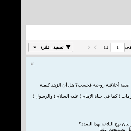
فحة
لـ
1
تصفية - فلترة
#1
يم ، صفة أخلاقية روحية فحسب؟ هل أن الزهد كيفية
لمحرمات فحسب ( كما في الخطبة: 79 ) أم أكثر من المحرمات ( كما في حياة الإمام ( عليه السلام ) والرسول (
يان نهج البلاغة بهذا الصدد؟
ا . وسنبحث عنها