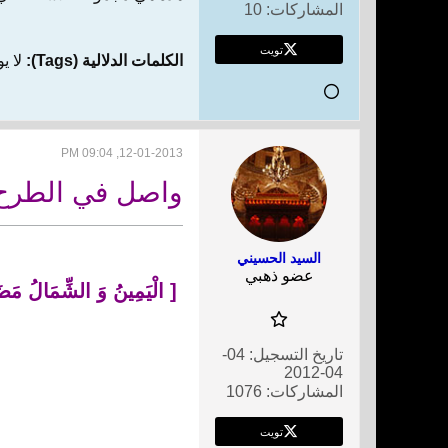
المشاركات:
10
تويت
الكلمات الدلالية (Tags):
لا ي
12-01-2013, 09:04 PM
واصل في الطرح ب
السيد الحسيني
عضو ذهبي
[
الْيَمِينُ وَ الشِّمَالُ مَضَلّ
تاريخ التسجيل:
04-
04-2012
المشاركات:
1076
تويت