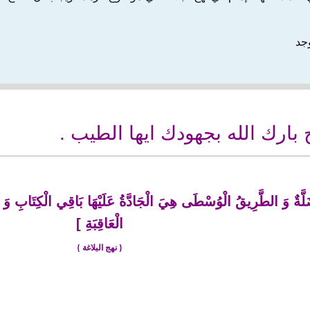
وجد
ارك الله بجهودك ايها الطيب .
َةٌ وَ الطَّرِيقُ الْوُسْطَى هِيَ الْجَادَّةُ عَلَيْهَا بَاقِي الْكِتَابِ وَ آثَارُ ا
الْعَاقِبَةِ
]
{ نهج البلاغة }