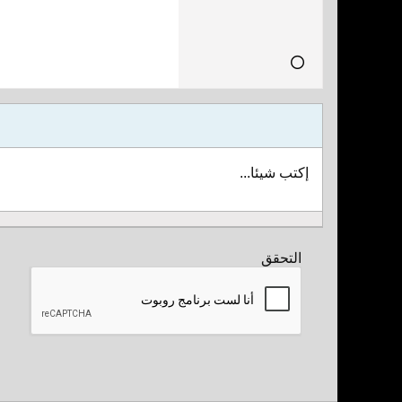
إكتب شيئا...
التحقق