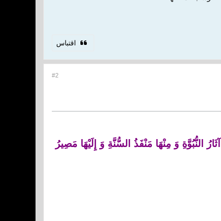
اقتباس
#2
لنُّبُوَّةِ وَ مِنْهَا مَنْفَذُ السُّنَّةِ وَ إِلَيْهَا مَصِيرُ