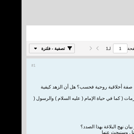
فحة
لـ
1
تصفية - فلترة
#1
يم ، صفة أخلاقية روحية فحسب؟ هل أن الزهد كيفية
لمحرمات فحسب ( كما في الخطبة: 79 ) أم أكثر من المحرمات ( كما في حياة الإمام ( عليه السلام ) والرسول (
يان نهج البلاغة بهذا الصدد؟
ا . وسنبحث عنها