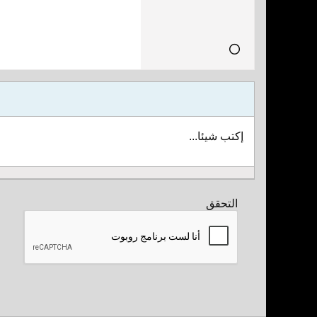
إكتب شيئا...
التحقق