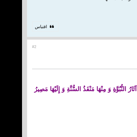
اقتباس
#2
لنُّبُوَّةِ وَ مِنْهَا مَنْفَذُ السُّنَّةِ وَ إِلَيْهَا مَصِيرُ