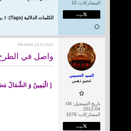
المشاركات:
10
تويت
الكلمات الدلالية (Tags):
لا ي
12-01-2013, 09:04 PM
واصل في الطرح ب
السيد الحسيني
عضو ذهبي
[
الْيَمِينُ وَ الشِّمَالُ مَضَلّ
تاريخ التسجيل:
04-
04-2012
المشاركات:
1076
تويت