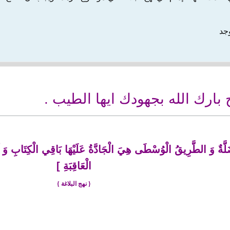
وجد
ارك الله بجهودك ايها الطيب .
َةٌ وَ الطَّرِيقُ الْوُسْطَى هِيَ الْجَادَّةُ عَلَيْهَا بَاقِي الْكِتَابِ وَ آثَارُ ا
الْعَاقِبَةِ
]
{ نهج البلاغة }