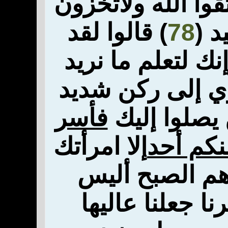
ا الله ولا
تخزون
 (
78
) قالوا لقد
إنك
لتعلم ما نريد
وي إلى ركن شديد
يصلوا إليك
فأسر
منكم أحد
إلا امرأتك
هم الصبح
أليس
نا جعلنا عاليها