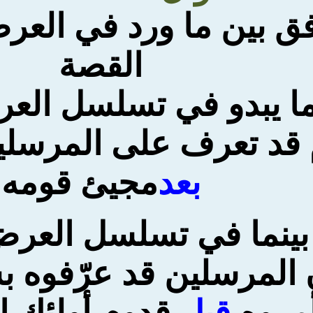
ق بين ما ورد في العرض
القصة
ا يبدو في تسلسل العر
 قد تعرف على المرسلي
بعد
مجيئ قومه
بينما في تسلسل العر
ن المرسلين قد عرّفوه ب
مروه
قبل
قدوم أولئك ا