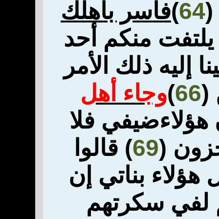
64
)
فأسر بأهلك
 يلتفت منكم
أحد
ا إليه ذلك الأمر
(
66
)
وجاء أهل
 هؤلاء
ضيفي فلا
خزون (
69
) قالوا
 هؤلاء بناتي إن
م لفي سكرتهم