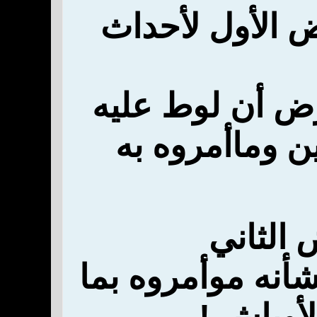
 الأول لأحداث
ض أن لوط عليه
ن وما
أمروه به
ض
الثاني
شأنه م
وأمروه بما
لأوباش
!