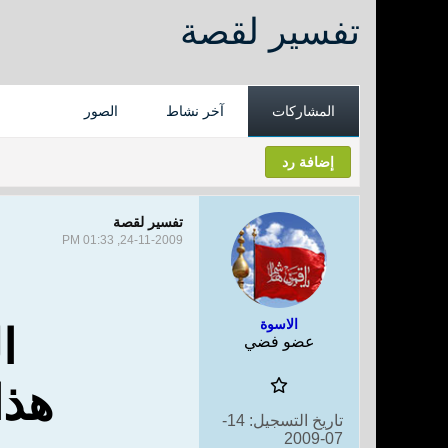
تفسير لقصة
المشاركات
آخر نشاط
الصور
إضافة رد
تفسير لقصة
24-11-2009, 01:33 PM
الاسوة
ا
عضو فضي
هذا
تاريخ التسجيل:
14-
07-2009