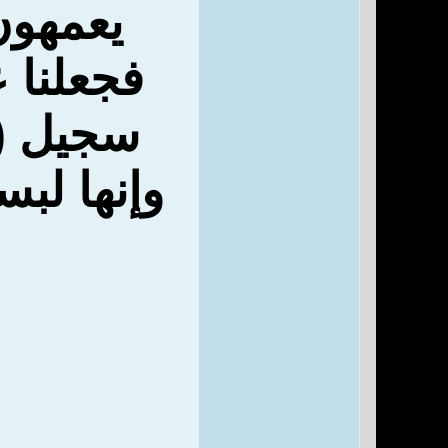
يعمهون
فجعلنا 
سجيل (
وإنها لبس