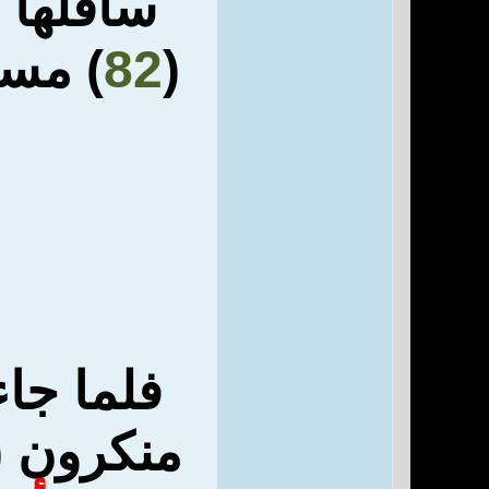
سافلها 
(
82
) مسو
فلما جا
منكرون (