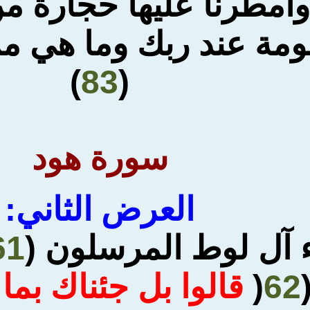
وأمطرنا عليها حجارة م
مة عند ربك وما هي من 
)
83
(
سورة هود
العرض
الثاني
:
ء آل لوط المرسلون (
61
62
(
قالوا بل جئناك بما 