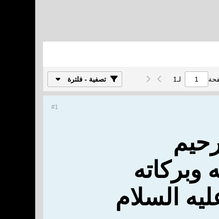
فحة
لـ
1
تصفية - فلترة
#1
رحيم
 وبركاته
ليه السلام