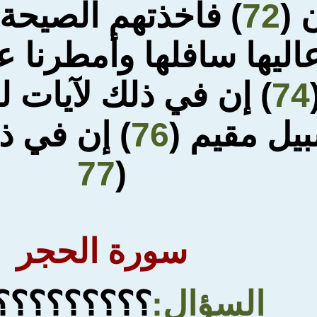
 (
72
) فأخذتهم
الصيحة
عاليها سافلها وأمطرنا 
74
) إن في
ذلك لآيات ل
بيل مقيم (
76
) إن في ذل
77
(
سورة الحجر
السؤال
:
؟؟؟؟؟؟؟؟؟