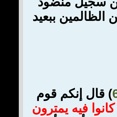
ن
سجيل منضود
الظالمين ببعيد
) قال إنكم قوم
كانوا فيه يمترون