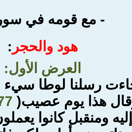
- مع قومه في سور
هود والحجر
:
العرض الأول
:
اءت رسلنا لوطا سيء 
قال هذا يوم عصيب(
77
ليه ومن
قبل كانوا يعملون