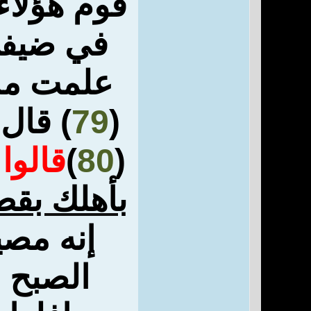
قوم هؤلاء 
في ضيفي
علمت ما 
(
79
) قال
(
80
)
قالوا
بأهلك بق
إنه مصي
الصبح 