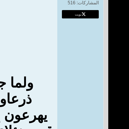
المشاركات:
516
تويت
ولما ج
ذرعا
و
يهرعون إ