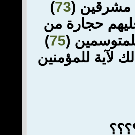
 مشرقين (
73
)
عليهم حجارة من
لمتوسمين (
75
)
ك لآية للمؤمنين
؟؟؟