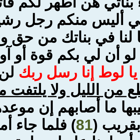
بناتي هن أطهر لكم فاتقو
 أليس منكم رجل رشيد
لنا في بناتك من حق و
 لو أن لي بكم قوة أو آ
 يا لوط إنا رسل ربك
لن 
طع من
الليل ولا يلتفت 
بها ما أصابهم إن موعد
بقريب (
81
) فلما جاء أمر