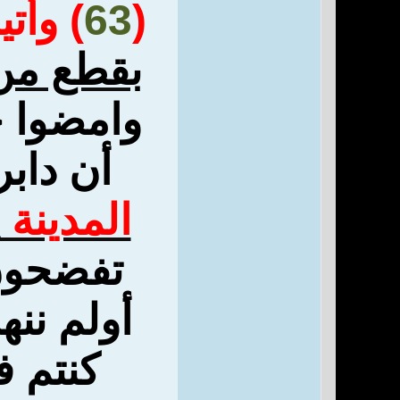
(
63
) وأتي
بقطع م
وامضوا 
أن داب
المدينة
تفضحون
أولم ننه
كنتم ف