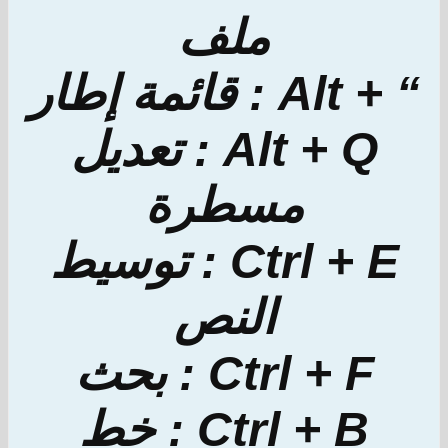
ملف
“ + Alt : قائمة إطار
Alt + Q : تعديل
مسطرة
Ctrl + E : توسيط
النص
Ctrl + F : بحث
Ctrl + B : خط