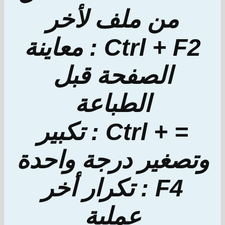
من ملف لأخر
Ctrl + F2 : معاينة
الصفحة قبل
الطباعة
= + Ctrl : تكبير
وتصغير درجة واحدة
F4 : تكرار أخر
عملية