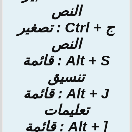
النص
ج + Ctrl : تصغير
النص
Alt + S : قائمة
تنسيق
Alt + J : قائمة
تعليمات
[ + Alt : قائمة