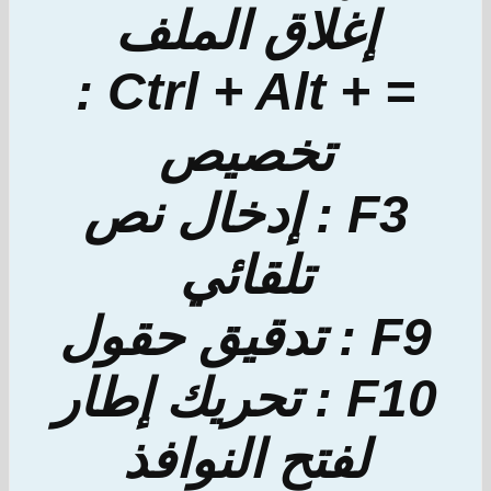
إغلاق الملف
= + Ctrl + Alt :
تخصيص
F3 : إدخال نص
تلقائي
F9 : تدقيق حقول
F10 : تحريك إطار
لفتح النوافذ