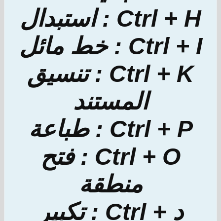
Ctrl + H : استبدال
Ctrl + I : خط مائل
Ctrl + K : تنسيق
المستند
Ctrl + P : طباعة
Ctrl + O : فتح
منطقة
د + Ctrl : تكبير