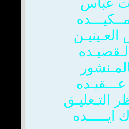
خت عباس
ــكيـــده
لعـينيـن
لـقصيـده
المـنشور
عـــقيـده
ظر التـعليـق
 ايـــــده