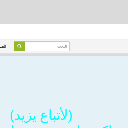
الص
(لأتباع
يزيد)