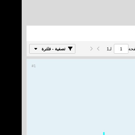
فحة
لـ
1
تصفية - فلترة
#1