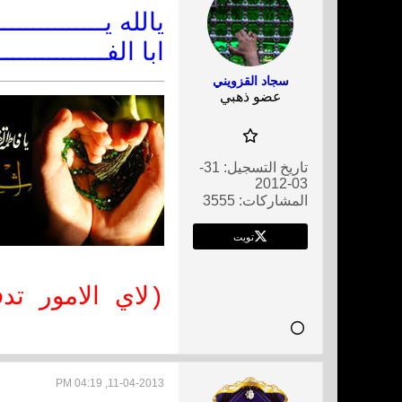
يالله يـــــــــــ
ابا الفــــــــــــــ
سجاد القزويني
عضو ذهبي
تاريخ التسجيل:
31-
03-2012
المشاركات:
3555
تويت
(لاي الامور ت
11-04-2013, 04:19 PM