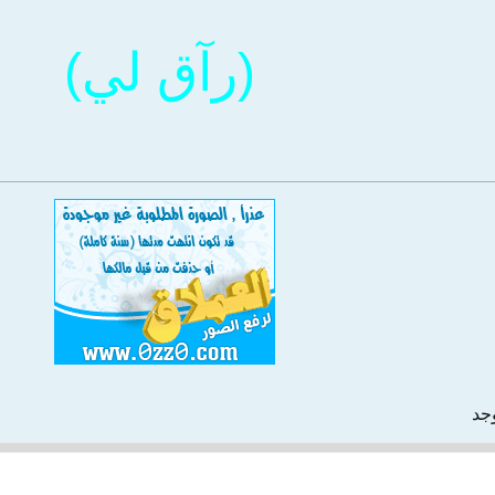
(رآ
ق لي)
وجد