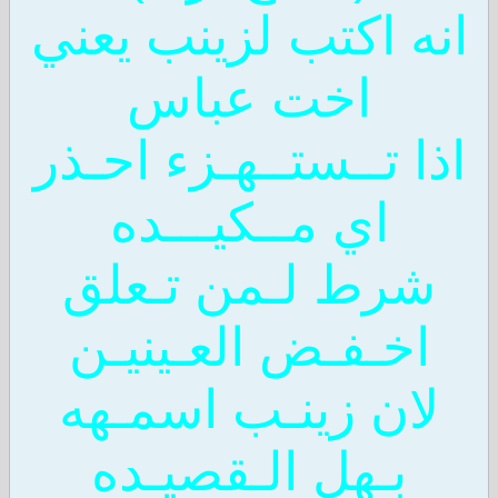
انه اكتب لزينب يعني
اخت عباس
اذا تــستــهـزء احـذر
اي مــكيـــده
شرط لـمن تـعلق
اخـفـض العـينيـن
لان زينـب اسمـهه
بـهل الـقصيـده