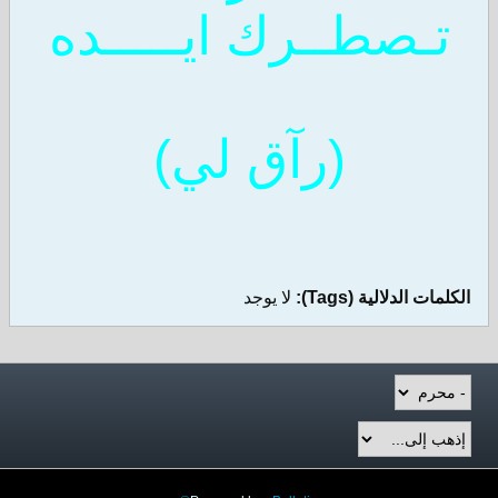
تـصطــرك ايـــــده
(رآ
ق لي)
الكلمات الدلالية (Tags):
لا يوجد