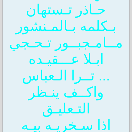
حـاذر تـستهان
بـكلمه بـالمـنشور
مــامـجبــور تـحـجي
ابـلا عـــقيـده
... تــرا الـعباس
واكــف ينـظر
التـعليـق
اذا سـخريـه بيـه