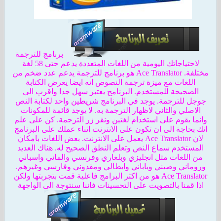
برنامج للترجمة
لاحتياجاتك اليومية من اللغات المتعددة يدعم حتى 58 لغة
مختلفة. Ace Translator هو برنامج للترجمة يدعم عدد ضخم من
اللغات مع ميزة ترجمة النصوص انه ايضا يعرض الكتابة
الصحيحة للمستخدم. البرنامج يعتبر سهل جدا واقرب الى
جوجل للترجمة. يوجد في البرنامج شريطين واحد لكتابة النص
الاصلي والثاني لاظهار الترجمة به. لا يوجد قائمة للمكونات
وانما يقوم على استخدام لغتين ونقر زر الترجمة. كن على علم
انك بحاجة الى ان تكون على الانترنت اثناء عملك على البرنامج
لان Ace Translator يعمل على الانترنت. بعض اللغات بامكان
المستخدم سماع النص وتعلم النطق الصحيح له. هناك العديد
من اللغات مثل انجليزي وبلغاري وفرنسي والماني واسباني
وروماني وصيني وياباني وايطالي ومقدوني وفارسي وغيرهم.
Ace Translator هو من اكثر البرامج فاعلية قمت بتجربتها ولكن
اذا قمنا بالتصويت على التحسينات فاننا سنتوجة الى الواجهة