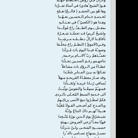
ولازال فـي روض ِالخـطابةِ جهـبذ ٌ
هـو( الشيخ ُهادي) في أساهُ تفــرَّدا
وها هُوَ بين الحشـدِ ( فالــحُ) هـمّةٍ
لخـدمـةِ خـدام ِالـحسـين ِتعـهّـدا
وهـذا هو ( الكعبيّ ُ) في نفـثـاتـِهِ
بمقـتل ِيـوم ِالطــفِّ راحَ مُوجِّــدا
و(شيخُ كريمٍ) قـد تجسَّـدَ شـعـرُهُ
بآفاقِـنا لازالَ نـظــمُـه مـرشِــدا
وفـي(الامويِّ ) النظـمُ راحَ محلّـقا
وصوتـُهُ فيـنا اليومَ باتَ مُـرَدَّدا
تغمـَّـدَهمْ ربّ ُالانــام ِبرحـمة ٍ
نتاجهـمو رغـمَ السنـين ِتجـدَّدا
عطـاءٌ من الـروّادِ باتَ مشاعلاً
تفـانَوْا بهِ بيـنَ المـنابرِ سُجّـَدا
وقد صـارَ معطـاءُ القريحـةِ منهلاً
يُساقي رُبـانا عزمـة ًوتََجَــدُّدا
فمنهـُمْ سمِعْـنا والنفوسُ توثَّبَـتْ
الى خـدمةِ السبطِ المُعـنّى بالـردى
فكمْ امطَـرُوا دمعَ الاَسى بِرثائِـهمْ
وبالمـدحِ كم اَضـحى الفـوادُ مُعَيِّدا
هنـيئا ًلهــم ذاكَ النتاجُ واِنـَّهُ
سَيـشرُقُ يومَ الـدينِ نورُهُ مُنْـجِدا
فهيّا معـاً نُزجي العروضَ بـهيئةٍ
حسينــيةِ المَنحـى ولـنْ نتـَردَّدا
نسيـرُ بمنهاجٍ تسـامى بالذ ُرا