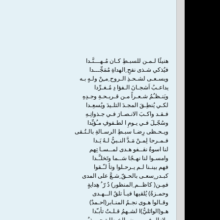
هنيئًا لـمـن للسبـطِ كـان مُـهـــنَّـدا
فيُذكي شـذى نفحِ ِالهداةِ مُمَجِّـــدا
ويسـعـى لشـحـذِ الـروح ِمـِنْ ولـهٍ بـه
يداعـبُ اَشجـانَ الـفؤا دِ مُـغـرِّدا
ويَنـظـُمُ شـعـراً مـن قـريـحـةِ وجـدِهِ
لكـي يُنطِـقَ المجـدَ التلـيدَ ويُسعِـدا
فـقـد واكـبَ الانـصـارَ فـي جـذواتِـهِ
وسُجّـِلَ فـي يـومِ ا لطـفوفِ مـُؤيِّدا
ويـحـظى رِضـا سبـطِ الرسـالةِ بالـتُـقى
فـمـرحا لِمـنْ مَـدَّ النـبيُّ لـهُ يَـدا
لنا اسوةٌ نقــفو هـدى لمــسـا تِهم
وامسـوا لنا نهـجًا سَــما وتَخلـَّـدا
فهم بينـنا لـم يـرحـلوا وتأ لـّـقوا
كبـدر ٍسعـى بالحـقّ ِشـعَّ على المدى
فمِـن( كاظــم ِالمنظور) دُ رّ ُ هِدايةٍ
وحمـزةُ) يُلقيها فيـأ تلقُ الــهـدى
وقـالوا هـوى نجـمُ المنـابر(احـمدٌ)
هـو(الوائليُّ)ا لشـهمُ قـلـتُ تأبـّدا