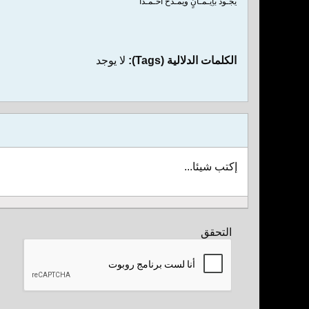
يجـودُ باِيـمـانٍ ويمـدحُ اَحـمـدا
الكلمات الدلالية (Tags):
لا يوجد
إكتب شيئا...
التحقق