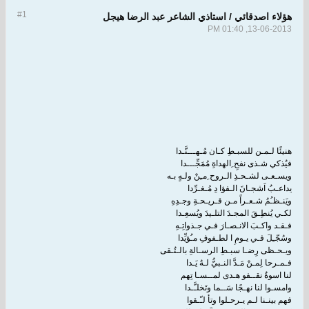
#1
هؤلاء اصدقائي / استاذي الشاعر عبد الرضا هيجل
13-06-2013, 01:40 PM
هنيئًا لـمـن للسبـطِ كـان مُـهـــنَّـدا
فيُذكي شـذى نفحِ ِالهداةِ مُمَجِّـــدا
ويسـعـى لشـحـذِ الـروح ِمـِنْ ولـهٍ بـه
يداعـبُ اَشجـانَ الـفؤا دِ مُـغـرِّدا
ويَنـظـُمُ شـعـراً مـن قـريـحـةِ وجـدِهِ
لكـي يُنطِـقَ المجـدَ التلـيدَ ويُسعِـدا
فـقـد واكـبَ الانـصـارَ فـي جـذواتِـهِ
وسُجّـِلَ فـي يـومِ ا لطـفوفِ مـُؤيِّدا
ويـحـظى رِضـا سبـطِ الرسـالةِ بالـتُـقى
فـمـرحا لِمـنْ مَـدَّ النـبيُّ لـهُ يَـدا
لنا اسوةٌ نقــفو هـدى لمــسـا تِهم
وامسـوا لنا نهـجًا سَــما وتَخلـَّـدا
فهم بينـنا لـم يـرحـلوا وتأ لـّـقوا