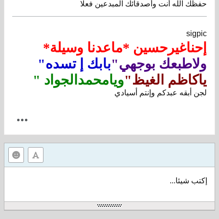
حفظك الله أنت وأصدقائك المبدعين فعلا
sigpic
إحناغيرحسين *ماعدنا وسيلة*
ولاطبعك بوجهي"
بابك إ تسده"
ياكاظم الغيظ"
ويامحمدالجواد "
لجن أبقه عبدكم وإنتم أسيادي
إكتب شيئا...