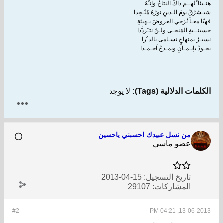
هنـيئا ًلهــم ذاكَ النتاجُ واِنـَّهُ
سَيـشرُقُ يومَ الـدينِ نورُهُ مُنْـجِدا
فهيّا معـاً نُزجي العروضَ بـهيئةٍ
حسينــيةِ المَنحـى ولـنْ نتـَردَّدا
نسيـرُ بمنهاجٍ تسـامى بالذ ُرا
يجـودُ باِيـمـانٍ ويمـدحُ اَحـمـدا
الكلمات الدلالية (Tags):
لا يوجد
من نسل عبيدك احسبني ياحسين
عضو ماسي
تاريخ التسجيل:
15-04-2013
المشاركات:
29107
#2
13-06-2013, 04:21 PM