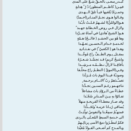
كبـدر ٍسعـى بالحـقّ ِشـعَّ على المدى
فمِـن( كاظــم ِالمنظور) دُ رّ ُ هِدايةٍ
وحمـزةُ) يُلقيها فيـأ تلقُ الــهـدى
وقـالوا هـوى نجـمُ المنـابر(احـمدٌ)
هـو(الوائليُّ)ا لشـهمُ قـلـتُ تأبـّدا
ولازال فـي روض ِالخـطابةِ جهـبذ ٌ
هـو( الشيخ ُهادي) في أساهُ تفــرَّدا
وها هُوَ بين الحشـدِ ( فالــحُ) هـمّةٍ
لخـدمـةِ خـدام ِالـحسـين ِتعـهّـدا
وهـذا هو ( الكعبيّ ُ) في نفـثـاتـِهِ
بمقـتل ِيـوم ِالطــفِّ راحَ مُوجِّــدا
و(شيخُ كريمٍ) قـد تجسَّـدَ شـعـرُهُ
بآفاقِـنا لازالَ نـظــمُـه مـرشِــدا
وفـي(الامويِّ ) النظـمُ راحَ محلّـقا
وصوتـُهُ فيـنا اليومَ باتَ مُـرَدَّدا
تغمـَّـدَهمْ ربّ ُالانــام ِبرحـمة ٍ
نتاجهـمو رغـمَ السنـين ِتجـدَّدا
عطـاءٌ من الـروّادِ باتَ مشاعلاً
تفـانَوْا بهِ بيـنَ المـنابرِ سُجّـَدا
وقد صـارَ معطـاءُ القريحـةِ منهلاً
يُساقي رُبـانا عزمـة ًوتََجَــدُّدا
فمنهـُمْ سمِعْـنا والنفوسُ توثَّبَـتْ
الى خـدمةِ السبطِ المُعـنّى بالـردى
فكمْ امطَـرُوا دمعَ الاَسى بِرثائِـهمْ
وبالمـدحِ كم اَضـحى الفـوادُ مُعَيِّدا