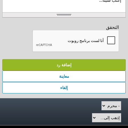
إكتب شيئا...
التحقق
إضافة رد
معاينة
إلغاء