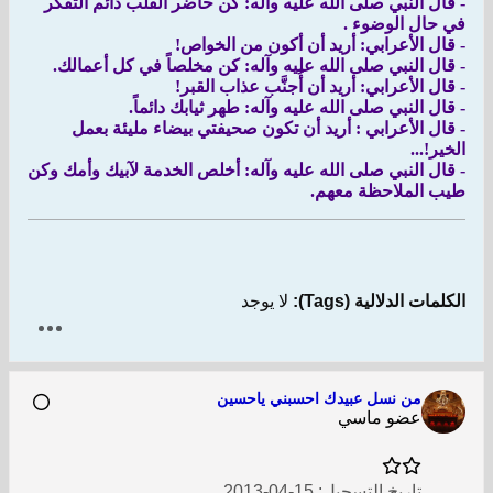
- قال النبي صلى الله عليه وآله: كن حاضر القلب دائم التفكر
في حال الوضوء .
- قال الأعرابي: أريد أن أكون من الخواص!
- قال النبي صلى الله عليه وآله: كن مخلصاً في كل أعمالك.
- قال الأعرابي: أريد أن أُجنَّب عذاب القبر!
- قال النبي صلى الله عليه وآله: طهر ثيابك دائماً.
- قال الأعرابي : أريد أن تكون صحيفتي بيضاء مليئة بعمل
الخير!...
- قال النبي صلى الله عليه وآله: أخلص الخدمة لآبيك وأمك وكن
طيب الملاحظة معهم.
الكلمات الدلالية (Tags):
لا يوجد
من نسل عبيدك احسبني ياحسين
عضو ماسي
تاريخ التسجيل:
15-04-2013