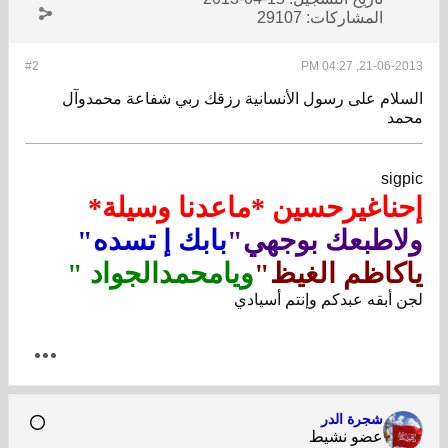
المشاركات:
29107
#2
21-06-2013, 04:27 PM
السلام على رسول الأنسانية رزقك ربي شفاعة محمدوآل
محمد
sigpic
إحناغيرحسين *ماعدنا وسيلة*
ولاطبعك بوجهي"
بابك إ تسده"
ياكاظم الغيظ"
ويامحمدالجواد "
لجن أبقه عبدكم وإنتم أسيادي
شجرة الدر
عضو نشيط