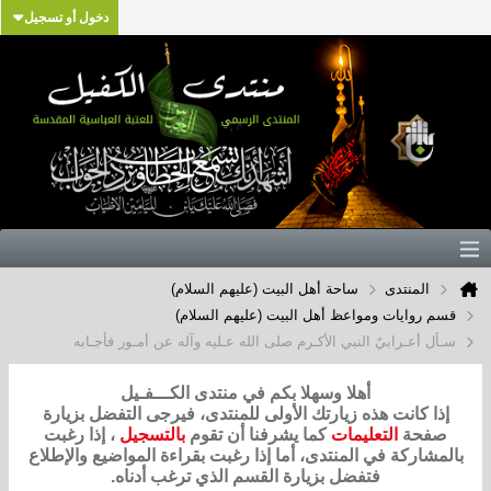
دخول أو تسجيل
المنتدى
ساحة أهل البيت (عليهم السلام)
قسم روايات ومواعظ أهل البيت (عليهم السلام)
سـأل أعـرابيٌ النبي الأكـرم صلى الله عـليه وآله عن أمـور فأجـابه
أهلا وسهلا بكم في منتدى الكـــفـيل
إذا كانت هذه زيارتك الأولى للمنتدى، فيرجى التفضل بزيارة
صفحة
التعليمات
كما يشرفنا أن تقوم
بالتسجيل
، إذا رغبت
بالمشاركة في المنتدى، أما إذا رغبت بقراءة المواضيع والإطلاع
فتفضل بزيارة القسم الذي ترغب أدناه.