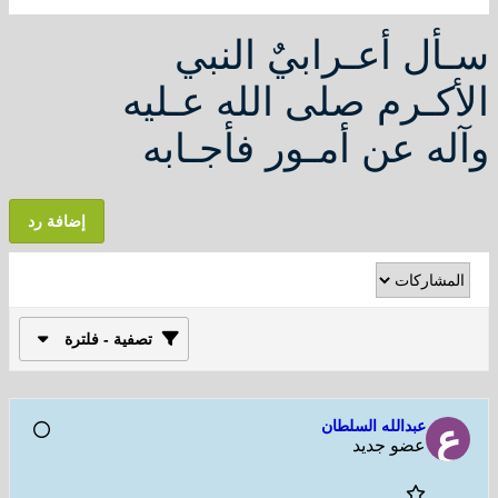
سـأل أعـرابيٌ النبي
الأكـرم صلى الله عـليه
وآله عن أمـور فأجـابه
إضافة رد
تصفية - فلترة
عبدالله السلطان
عضو جديد