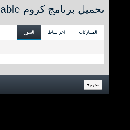
تحميل برنامج كروم Google Chrome 28.0.1500.72 Stable احدث اصدار
المشاركات
آخر نشاط
الصور
محرم