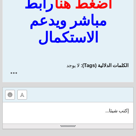
اضغط هنا
رابط
مباشر ويدعم
الاست
كمال
لالية (Tags):
لا يوجد
ا...