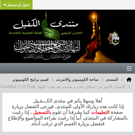
دخول أو تسجيل
تدى
ساحة الكومبيوتر والانترنت
قسم برامج الكومبيوتر
ير من عملاق جلب و تحديث تعريفات الجهاز DriverMax 7.15 Final بحجم 9 ميجا
أهلا وسهلا بكم في منتدى الكـــفـيل
نت هذه زيارتك الأولى للمنتدى، فيرجى التفضل بزيارة
التعليمات
كما يشرفنا أن تقوم
بالتسجيل
، إذا رغبت
ة في المنتدى، أما إذا رغبت بقراءة المواضيع والإطلاع
فتفضل بزيارة القسم الذي ترغب أدناه.