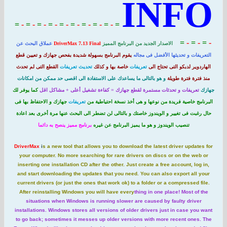
IN
=
-
=
-
=
-
=
-
=
-
=
-
=
-
=
-
=
-
=
=
-
الاصدار الجديد من البرنامج المميز
DriverMax 7.13 Final
عملاق البحث عن
و تحديثها الأفضل فى مجاله
يقوم البرنامج بسهولة شديدة بفحص جهازك و تعيين قطع
لدبكو التى تحتاج الى
تعريفات
خاصة بها و كذلك
تحديث
تعريفات
القطع التى لم تحدث
فترة طويلة
و هو بالتالى ما يساعدك على الاستفادة الى اقصى حد ممكن من امكانات
فات و تحدثات مستمرة لقطع جهازك = كفاءة تشغيل أعلى + مشاكل اقل
كما يوفر لك
اصية فريدة من نوعها و هى أخذ نسخة احتياطية من
تعريفات
جهازك و الاحتفاظ بها فى
ى تغيير و الويندوز خاصتك و بالتالى لن تضطر الى البحث عنها مرة أخرى بعد اعادة
تنصيب الويندوز و هو ما يميز البرنامج عن غيره
برنامج مميز ينصح به دائما
DriverMax
i
s a new tool that allows you to download the latest driver u
your computer. No more searching for rare drivers on discs or on th
inserting one installation CD after the other. Just create a free account
and start downloading the updates that you need. You can also export
current drivers (or just the ones that work ok) to a folder or a compres
After reinstalling Windows you will have every
t
hing in one place! Mos
situations when Windows is running slower are caused by faulty d
installations. Windows stores all versions of older drivers just in cas
to go back; sometimes it messes up older versions with more recent 