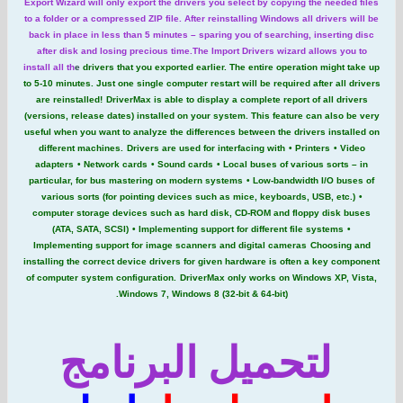
Export Wizard will only export the drivers you select by copying the ne
to a folder or a compressed ZIP file. After reinstalling Windows all driv
back in place in less than 5 minutes – sparing you of searching, inser
after disk and losing precious time.The Import Drivers wizard allows
install all th
e
drivers that you exported earlier. The entire operation mi
to 5-10 minutes. Just one single computer restart will be required after 
are reinstalled!
DriverMax is able to display a complete report of all
(versions, release dates) installed on your system. This feature can al
useful when you want to analyze the differences between the drivers in
different machines.
Drivers are used for interfacing with
• Printers
adapters
• Network cards
• Sound cards
• Local buses of various so
particular, for bus mastering on modern systems
• Low-bandwidth I/O
various sorts (for pointing devices such as mice, keyboards, USB, 
computer storage devices such as hard disk, CD-ROM and floppy di
(ATA, SATA, SCSI)
• Implementing support for different file syste
Implementing support for image scanners and digital cameras
Choos
installing the correct device drivers for given hardware is often a key
of computer system configuration.
DriverMax only works on Windows X
Windows 7, Windows 8 (32-bit & 64-bit).
لتحميل البرنامج