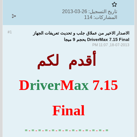
ريخ التسجيل:
26-03-2013
مشاركات:
114
#1
الاخير من عملاق جلب و تحديث تعريفات الجهاز
DriverMa بحجم 9 ميجا
18-0
أقدم لكم
D
river
M
ax
7.1
Final
=
-
=
-
=
-
=
-
=
-
=
-
=
-
=
-
=
-
=
-
=
-
=
-
=