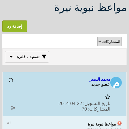
مواعظ نبوية نيرة
إضافة رد
تصفية - فلترة
محمد البصير
عضو جديد
تاريخ التسجيل:
22-04-2014
المشاركات:
70
#1
مواعظ نبوية نيرة