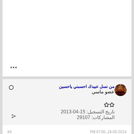
من نسل عبيدك احسبني ياحسين
عضو ماسي
تاريخ التسجيل:
15-04-2013
المشاركات:
29107
#4
18-05-2014, 07:00 PM