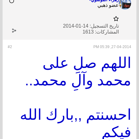
عضو ذهبي
تاريخ التسجيل:
14-01-2014
المشاركات:
1613
#2
27-04-2014, 05:39 PM
اللهم صلِ على
محمد وآلِ محمد..
احسنتم ,,بارك الله
فيكم