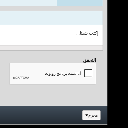
إكتب شيئا...
التحقق
محرم