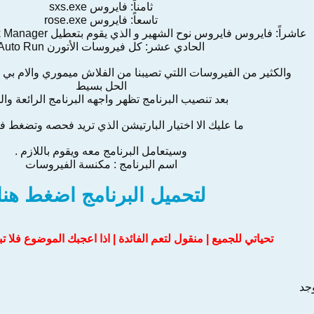
ثامناً: فايروس sxs.exe
تاسعاً: فايروس rose.exe
عاشراً: فايروس فايروس نوح الشهير و الذي يقوم بتعطيل Task Manager و Folder options
الحادي عشر: كل فيروسات الأتورن Auto Run
والكثير من الفيروسات اللتي تصيبنا من الفلاش ميموري والام بي 3 والام بي 4 وغيره .
الحل بسيط
بعد تنصيب البرنامج تظهر واجهه البرنامج الرائعة وال
ما عليك الا اختيار البارتيشن الذي تريد فحصه وتضغط 
وسيتعامل البرنامج معه ويقوم باللازم .
اسم البرنامج : مكنسة الفيروسات
لتحميل البرنامج اضغط هنا
تحياتي للجميع | منقول لتعم الفائدة | اذا اعجبك الموضوع فلا 
وجد