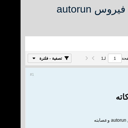
احدث اصدار من برنامج مكنسة الفيروسات للقضاء على فيروس autorun
فحة
لـ
1
تصفية - فلترة
#1
اته
ه