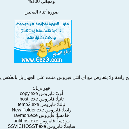
ومجاني 100%
صورة أثناء الفحص
ج رائعة ولا يتعارض مع اى انتى فيروس مثبت على الجهاز بل بالعكس 
فهو يزيل:
أولا: فايروس copy.exe
ثانياً: فايروس host .exe
ثالثاً: فايروس temp2.exe
رابعاً: فايروس New Folder.exe
خامساً: فايروس ravmon.exe
سادساً: فايروس antihost.exe
سابعاً: فايروس SSVICHOSST.exe