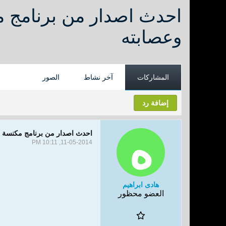
وعصابته
المشاركات
آخر نشاط
الصور
إضافة رد
احدث اصدار من برنامج مكنسة الفيروسا
11-05-2014, 10:11 PM
هادى ابراهيم
العضو محظور