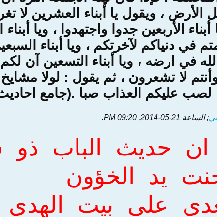
الأرض ، ويقول يا أبناء العشرين لا تغرنكم 
بناء الأربعين جدوا واجتهدوا ، ويا أبناء 
تم في دنياكم لآخرتكم ، ويا أبناء السبعين
لله في ارضه ، ويا أبناء التسعين آن لكم ا
أنتم لا تشعرون ، ثم يقول : لولا مشايخ
لصب عليكم العذاب صبا .(جامع احاديث الشي
قي
; الساعة
21-05-2014, 09:20 PM
.
ان حديث الباب ذو 
نت يد الخؤون
عدى على بيت الهدى