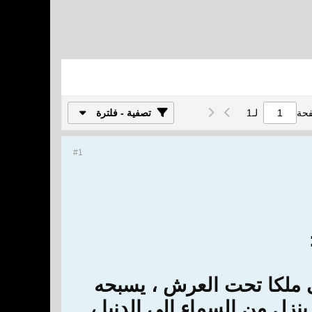
فحة
لـ
1
تصفية - فلترة
#1
لى ملكا تحت العرش ، يسبحه
ينزل من السماء إلى الدنيا ،