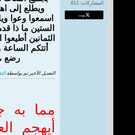
المشاركات:
611
ويطلع إلى اهل 
تويت
اسمعوا وعوا ويا أ
الستين ما ذا قدم
الثمانين أطيعوا ا
أتتكم الساعة و
رضع ، 
التعديل الأخير تم بواسطة
الت
مما به ج
أيهجم ال