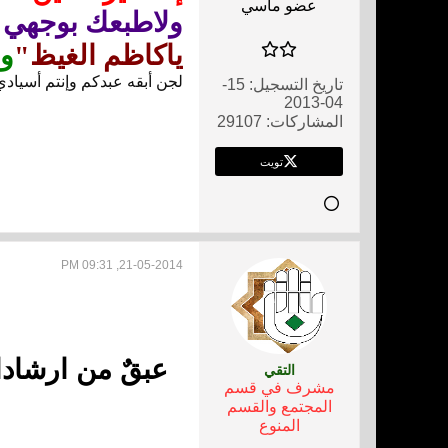
عضو ماسي
ولاطبعك بوجهي"
ياكاظم الغيظ"
وي
لجن أبقه عبدكم وإنتم أسيادي
تاريخ التسجيل:
15-
04-2013
المشاركات:
29107
تويت
21-05-2014, 09:31 PM
عبقٌ من ارشادات
التقي
مشرف في قسم
المجتمع والقسم
المنوع