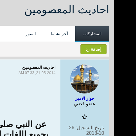
احاديث المعصومين
المشاركات
آخر نشاط
الصور
إضافة رد
احاديث المعصومين
21-05-2014, 07:33 AM
جوار الامير
عضو فضي
عن النبي صلى 
تاريخ التسجيل:
26-
بجميع اللغات ا
10-2013