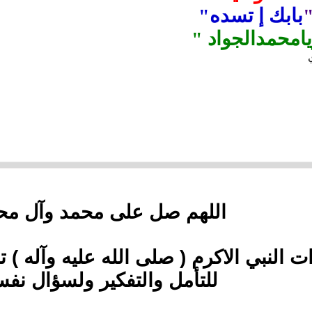
بابك إ تسده"
امحمدالجواد "
اللهم صل على محمد وآل مح
 النبي الاكرم ( صلى الله عليه وآله ) ت
للتأمل والتفكير ولسؤال نفس