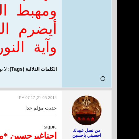
ومهبط ال
أيضرم الن
وآية النو
الكلمات الدلالية (Tags):
لا ي
21-05-2014, 07:17 PM
حديث مؤلم جدا
sigpic
من نسل عبيدك
إحناغيرحسين *ما
احسبني ياحسين