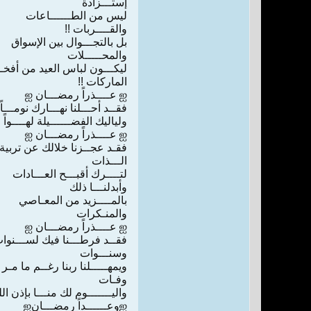
ﺇﺳﺘـــﺰﺍﺩﺓ
ﻟﻴﺲ ﻣﻦ ﺍﻟﻄــــــﺎﻋﺎﺕ
ﻭﺍﻟﻘــــﺮﺑﺎﺕ !!
ﺑﻞ ﺑﺎﻟﺘﺠـــﻮﺍﻝ ﺑﻴﻦ ﺍﻹﺳﻮﺍﻕ
ﻭﺍﻟﻤﺤـــــﻼﺕ
ﻟﻴﻜـــﻮﻥ ﻟﺒﺎﺱ ﺍﻟﻌﻴﺪ ﻣﻦ ﺃﻓﺨـ
ﺍﻟﻤﺎﺭﻛﺎﺕ !!
ஐ ﻋــــﺬﺭﺍً ﺭﻣﻀـــﺎﻥ ஐ
ﻓﻘــﺪ ﺃﺣـــﻠﻨﺎ ﻧﻬـــﺎﺭﻙ ﻧﻮﻣـــﺎً
ﻭﻟﻴﺎﻟﻴﻚ ﺍﻟﻔﻀــــــﻴﻠﺔ ﻟﻬــــﻮﺍً
ஐ ﻋــــﺬﺭﺍً ﺭﻣﻀـــﺎﻥ ஐ
ﻓﻘـﺪ ﻋﺠــﺰﻧﺎ ﺧﻼﻟﻚ ﻋﻦ ﺗﺮﺑﻴﺔ
ﺍﻟـــﺬﺍﺕ
ﻟﺘــــﺮﻙ ﺃﻗﺒـــﺢ ﺍﻟﻌـــﺎﺩﺍﺕ
ﻭﺃﺑﺪﻟﻨـــﺎ ﺫﻟﻚ
ﺑﺎﻟﻤــــﺰﻳﺪ ﻣﻦ ﺍﻟﻤﻌـﺎﺻﻲ
ﻭﺍﻟﻤﻨـﻜﺮﺍﺕ
ஐ ﻋــــﺬﺭﺍً ﺭﻣﻀـــﺎﻥ ஐ
ﻓﻘــﺪ ﻓﺮﻃـــﻨﺎ ﻓﻴﻚ ﻟﺴـــﻨﻮﺍ
ﻭﺳﻨـــﻮﺍﺕ
ﻭﻳﻤﻬـــــﻠﻨﺎ ﺭﺑﻨﺎ ﺭﻏــﻢ ﻣﺎ ﻣـﺮ 
ﻭﻓـﺎﺕ
ﻭﺍﻟﻴـــــــﻮﻡ ﻟﻚ ﻣﻨـــﺎ ﺑﺈﺫﻥ ﺍﻟﻠ
ஐﻭﻋــــــﺪﺍً ﺭﻣﻀـــﺎﻥஐ