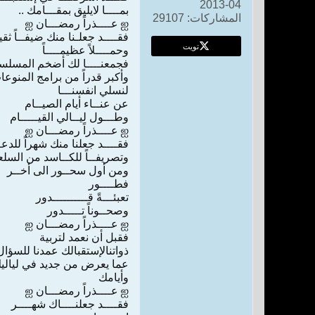
04-2013
ﺑﻤــــﺎ ﻻﻳﻠﻴﻖ ﺑﻤﻘـــﺎﻣﻚ ..
المشاركات:
29107
ஐ ﻋــــﺬﺭﺍً ﺭﻣﻀـــﺎﻥ ஐ
ﻓﻘــــﺪ ﺟﻌﻠـﻨﺎ ﻣﻨﻚ ﺿﻴﻔــﺎً ﺛﻘﻴـ
تويت
ﻭﺣﻤــــﻼً ﻋﻈﻴﻤــــﺎً
ﻓﺠﻤﻌﻨــــﺎ ﻟﻚ ﺃﺿﺨﻢ ﺍﻟﻤﺴﻠ
ﻭﺃﻛﺒﺮ ﻗﺪﺭﺍً ﻣﻦ ﺑﺮﺍﻣﺞ ﺍﻟﻤﻨﻮﻋﺎ
ﻟﻨﺴﻠﻲ ﺍﻧﻔﺴﻨـــﺎ
ﻋﻦ ﻋﻨــﺎﺀ ﺃﻳﺎﻡ ﺍﻟﺼﻴــﺎﻡ
ﻭﻃـــﻮﻝ ﻟﻴــﺎﻟﻲ ﺍﻟﻘﻴـــــﺎﻡ
ஐ ﻋــــﺬﺭﺍً ﺭﻣﻀـــﺎﻥ ஐ
ﻓﻘــــﺪ ﺟﻌﻠﻨﺎ ﻣﻨﻚ ﺷﻬﺮﺍً ﻟﻠﺪﻋـ
ﻭﺗﺼﺮﻳﻔــﺎً ﻟﻠﻜــﺎﺳﺪ ﻣﻦ ﺍﻟﺴﻠﻌ
ﻭﻣﻦ ﺃﻭﻝ ﺳﺤــﻮﺭ ﺍﻟﻰ ﺃﺧــﺮ
ﻓﻄــــﻮﺭ
ﺗﻌﺒﺌـــﺔً ﻗــــــــــﺪﻭﺭ
ﻭﺻﺤــﻮﻧﺎً ﺗـــــﺪﻭﺭ
ஐ ﻋــــﺬﺭﺍً ﺭﻣﻀـــﺎﻥ ஐ
ﻓﻘﺒﻞ ﺃﻥ ﻧﻌﻤﺪ ﻟﺘﺮﺑﻴﺔ
ﺫﻭﺍﺗﻨﺎﻹﺳﺘﻘﺒﺎﻟﻚ ﻋﻤﺪﻧﺎ ﻟﻠﺴﺆﺍﻝ
ﻋﻤﺎ ﻳﻌﺮﺽ ﻣﻦ ﺟﺪﻳﺪ ﻓﻲ ﻟﻴﺎﻟﻴ
ﻭﺃﻳﺎﻣﻚ
ஐ ﻋــــﺬﺭﺍً ﺭﻣﻀـــﺎﻥ ஐ
ﻓﻘــــﺪ ﺟﻌﻠﻨــــﺎﻙ ﺷﻬــــﺮ