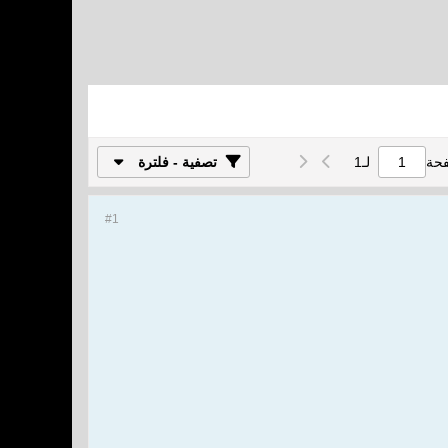
فحة
لـ
1
تصفية - فلترة
#1