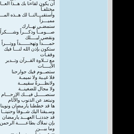
ﺃﻥ ﻳﻜﻮﻥ ﻟﻘﺎﺀﻧﺎ ﺑﻚ ﻫــﺬﺍ ﺍﻟﻌــﺎ
ﻣﺨﺘﻠﻔـﺎً
ﻭﺃﺳﺘﻘﺒـــﺎﻟﻨــﺎ ﻟﻚ ﻫــﺬﻩ ﺍﻟﻤــ
ﻣﻤﻴـــﺰﺍً
ﺳﻨﻤﻀـﻲ ﻧﻬــﺎﺭﻙ
ﺻـــﻮﻣــﺎً ﻭﺫﻛـــﺮﺍً ﻭﺷــــﻜﺮﺍً
ﻭﻧﻘﻀﻲ ﻟﻴــــﻠﻚ
ﺣﻤــــﺪﺍً ﻭﺗﻬﺠــــــﺪﺍً ﻭﻭﺗـــﺮﺍً
ﺳﺘﻜﻮﻥ ﺑﺈﺫﻥ ﺍﻟﻠﻪ ﻟﻨـــﺎ ﻓﻴﻚ
ﻭﻗﻔـﺎﺕ
ﻣﻊ ﺗــﻼﻭﺓ ﺍﻟﻘــﺮﺁﻥ ﻭﺗــﺪﺑﺮ
ﺍﻵﻳــــﺎﺕ
ﺳﺘﺼــﻮﻡ ﻓﻴﻚ ﺟﻮﺍﺭﺣﻨﺎ
ﻓﻼ ﻏﻴـﺒﺔ ﻭﻻ ﻧﻤﻴﻤـﺔ
ﻭﻻﻧﻈـــﺮﺓً ﺳﻘﻴﻤــﺔ
ﻭﻻ ﻣﺠﺎﻝ ﻟﻠﻀﻐﻴﻨــﺔ
ﺳﻨﺼـــــﻞ ﻓﻴـــﻚ ﺍﻹﺭﺣـــﺎﻡ
ﻭﻧﺒﺘﻌﺪ ﻋﻦ ﺍﻟﺬﻧﻮﺏ ﻭﺍﻵﺛﺎﻡ
ﻫﺎ ﻗﺪ ﺧﻄﻄﻨﺎ ﻳﺎﺭﻣﻀﺎﻥ ﻭﻧﻮﻳﻨﺎ
ﻭﺳـﺒﻘﻨﺎ ﺍﻟﻴﻚ ﺷــﻮﻗﺎً ﻭﺣﻨﻴﻨــﺎ
ﻗﺪ ﺟﺪﺩﻧــﺎ ﺍﻟﻌﻬـــﺪ ﻳﺎﺭﻣﻀﺎﻥ
ﺑﺈﻥ ﻧﻤﻸﻙ ﺑﻄﺎﻋـــــﺔ ﺍﻟﺮﺣﻤﻦ
ﻭﻣﺎ ﺑﻴـــﻦ