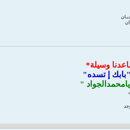
ﺪﻳـﺎﻥ
ﺍﻥ
عدنا وسيلة*
بابك إ تسده"
امحمدالجواد "
وجد