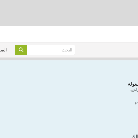
الص
ﻐﻮﻟﺔ
ﺎﻋﺔ
ﻢ
ﺎﻟﻚ