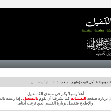
ت ومواعظ أهل البيت (عليهم السلام)
ﻋــــﺬﺭﺍً ﺭﻣﻀـــﺎﻥ
أهلا وسهلا بكم في منتدى الكـــفـيل
ضل بزيارة صفحة
التعليمات
كما يشرفنا أن تقوم
بالتسجيل
، إذا رغبت بال
والإطلاع فتفضل بزيارة القسم الذي ترغب أدناه.