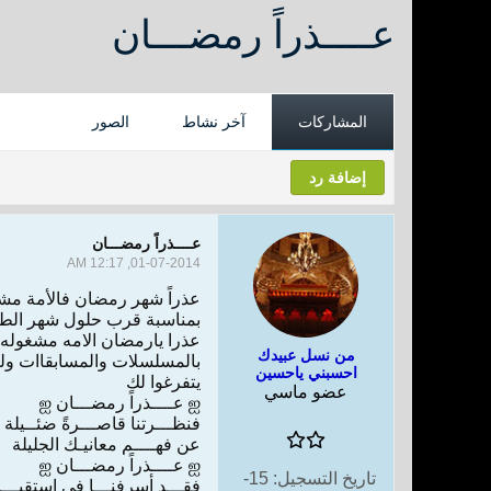
ﻋــــﺬﺭﺍً ﺭﻣﻀـــﺎﻥ
المشاركات
آخر نشاط
الصور
إضافة رد
ﻋــــﺬﺭﺍً ﺭﻣﻀـــﺎﻥ
01-07-2014, 12:17 AM
ﻋﺬﺭﺍً ﺷﻬﺮ ﺭﻣﻀﺎﻥ ﻓﺎﻷﻣﺔ ﻣﺸ
ﺑﻤﻨﺎﺳﺒﺔ ﻗﺮﺏ ﺣﻠﻮﻝ ﺷﻬﺮ ﺍﻟﻄ
ﻋﺬﺭﺍ ﻳﺎﺭﻣﻀﺎﻥ ﺍﻻﻣﻪ ﻣﺸﻐﻮﻟﻪ
من نسل عبيدك
ﺑﺎﻟﻤﺴﻠﺴﻼﺕ ﻭﺍﻟﻤﺴﺎﺑﻘﺎﺍﺕ ﻭﻟ
احسبني ياحسين
ﻳﺘﻔﺮﻏﻮﺍ ﻟﻚ
عضو ماسي
ஐ ﻋــــﺬﺭﺍً ﺭﻣﻀـــﺎﻥ ஐ
ﻓﻨﻈـــﺮﺗﻨﺎ ﻗﺎﺻـــﺮﺓً ﺿﺌــﻴﻠﺔ
ﻋﻦ ﻓﻬــــﻢ ﻣﻌﺎﻧﻴـﻚ ﺍﻟﺠﻠﻴﻠﺔ
ஐ ﻋــــﺬﺭﺍً ﺭﻣﻀـــﺎﻥ ஐ
تاريخ التسجيل:
15-
ﻓﻘـــﺪ ﺃﺳﺮﻓﻨـــﺎ ﻓﻲ ﺇﺳﺘﻘﺒـــ