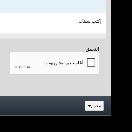
إكتب شيئا...
التحقق
محرم