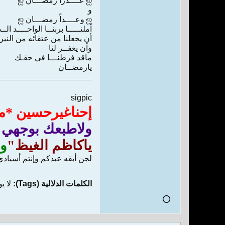
ஐ ﻋــــﺬﺭﺍً ﺭﻣﻀـــﺎﻥ ஐ
ﻭ
ஐ ﻭﻋــــﺪﺍً ﺭﻣﻀـــﺎﻥ ஐ
ﺃﻣﻠﻨـــــﺎ ﺑﺮﺑﻨــﺎ ﺍﻟﻮﺍﺣــــﺪ ﺍﻟــ
ﺃﻥ ﻳﺠﻌﻠﻨﺎ ﻣﻦ ﻋﺘﻘﺎﺋﻪ ﻣﻦ ﺍﻟﻨﻴﺮ
ﻭﺃﻥ ﻳﻐﻔــﺮ ﻟﻨﺎ
ﻣﺎﻗﺪ ﻓﺮﻃﻨـــﺎ ﻓﻲ ﺣﻘـﻚ
ﻳﺎﺭﻣﻀــﺎﻥ
sigpic
إحناغيرحسين *ما
ولاطبعك بوجهي"
ياكاظم الغيظ"
وي
لجن أبقه عبدكم وإنتم أسيادي
الكلمات الدلالية (Tags):
لا ي