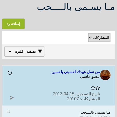
ﻣـﺎ ﻳﺴـﻤﻰ ﺑﺎﻟــــﺤﺐ
إضافة رد
تصفية - فلترة
من نسل عبيدك احسبني ياحسين
عضو ماسي
تاريخ التسجيل:
15-04-2013
المشاركات:
29107
#1
ﻣـﺎ ﻳﺴـﻤﻰ ﺑﺎﻟــــﺤﺐ