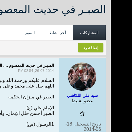
الصبـر في حديث المعصوم 
المشاركات
آخر نشاط
الصور
إضافة رد
الصبـر في حديث المعصوم .... ا
26-07-2014, 02:54 PM
السلام عليكم ورحمة الله وبر
اللهم صل على محمد وعلى 
سيد علي اللكاشي
الصبر في ميزان الحكمة
عضو نشيط
الإمام علي (ع)
الصبر أحسن حلل الإيمان، وأ
تاريخ التسجيل:
18-
1الرسول (ص)
06-2014