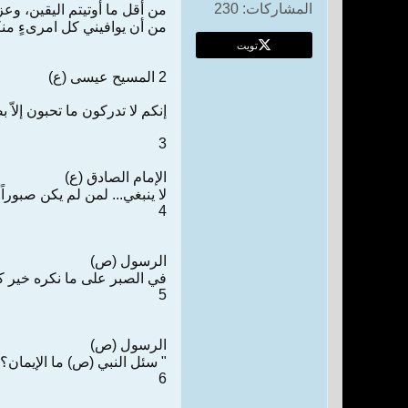
المشاركات:
230
من أقل ما أوتيتم اليقين، وع
من أن يوافيني كل امرىءٍ م
تويت
2 المسيح عيسى (ع)
إنكم لا تدركون ما تحبون إلاّ
3
الإمام الصادق (ع)
لا ينبغي... لمن لم يكن صبوراً أن
4
الرسول (ص)
في الصبر على ما نكره خير كث
5
الرسول (ص)
" سئل النبي (ص) ما الإيمان؟ 
6