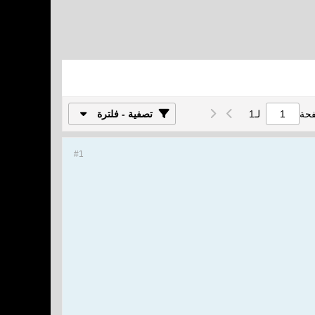
فحة
لـ
1
تصفية - فلترة
#1