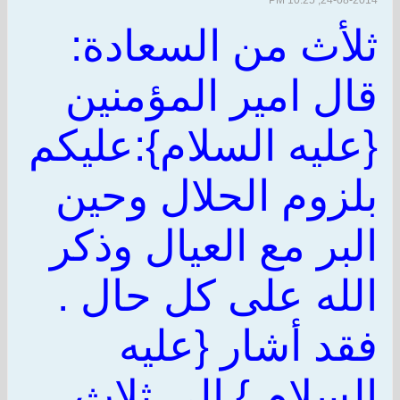
24-08-2014, 10:25 PM
ثلأث من السعادة:
قال امير المؤمنين
{عليه السلام}:عليكم
بلزوم الحلال وحين
البر مع العيال وذكر
الله على كل حال .
فقد أشار {عليه
السلام } الى ثلاث