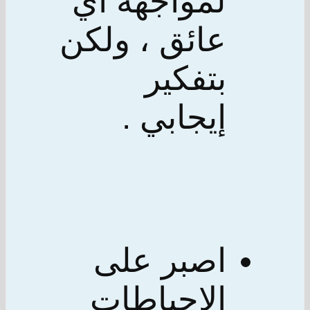
لمواجهة أي
عائق ، ولكن
بتفكير
إيجابي .
اصبر على
الإحباطات