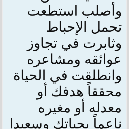
وأصلب استطعت
تحمل الإحباط
وثابرت في تجاوز
عوائقه ومشاعره
وانطلقت في الحياة
محققاً هدفك أو
معدله أو مغيره
ناعماً بحياتك وسعيدا