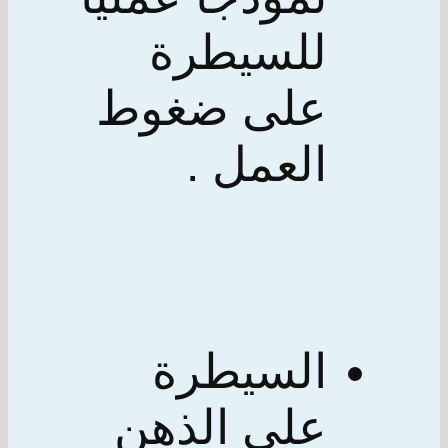
للسيطرة
على ضغوط
العمل .
السيطرة
على الذهن