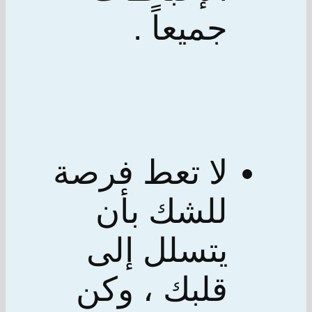
جميعاً .
لا تعط فرصة
للشك بأن
يتسلل إلى
قلبك ، وكن