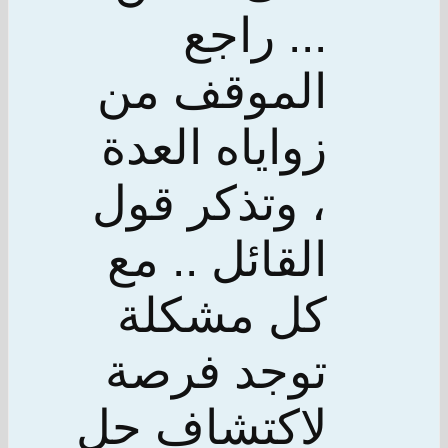
... راجع
الموقف من
زواياه العدة
، وتذكر قول
القائل .. مع
كل مشكلة
توجد فرصة
لاكتشاف حل