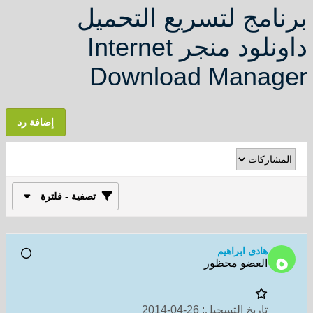
برنامج لتسريع التحميل
داونلود منجر Internet
Download Manager
إضافة رد
تصفية - فلترة
هادى ابراهيم
العضو محظور
تاريخ التسجيل:
26-04-2014