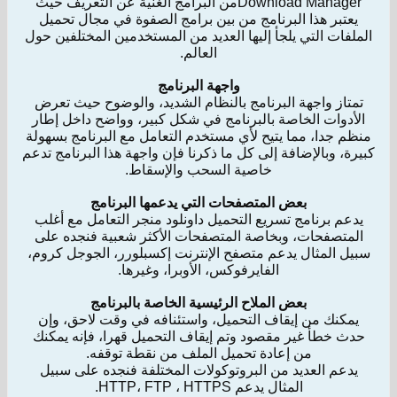
Download Managerمن البرامج الغنية عن التعريف حيث
يعتبر هذا البرنامج من بين برامج الصفوة في مجال تحميل
الملفات التي يلجأ إليها العديد من المستخدمين المختلفين حول
العالم.
واجهة البرنامج
تمتاز واجهة البرنامج بالنظام الشديد، والوضوح حيث تعرض
الأدوات الخاصة بالبرنامج في شكل كبير، وواضح داخل إطار
منظم جدا، مما يتيح لأي مستخدم التعامل مع البرنامج بسهولة
كبيرة، وبالإضافة إلى كل ما ذكرنا فإن واجهة هذا البرنامج تدعم
خاصية السحب والإسقاط.
بعض المتصفحات التي يدعمها البرنامج
يدعم برنامج تسريع التحميل داونلود منجر التعامل مع أغلب
المتصفحات، وبخاصة المتصفحات الأكثر شعبية فنجده على
سبيل المثال يدعم متصفح الإنترنت إكسبلورر، الجوجل كروم،
الفايرفوكس، الأوبرا، وغيرها.
بعض الملاح الرئيسية الخاصة بالبرنامج
يمكنك من إيقاف التحميل، واستئنافه في وقت لاحق، وإن
حدث خطأ غير مقصود وتم إيقاف التحميل قهرا، فإنه يمكنك
من إعادة تحميل الملف من نقطة توقفه.
يدعم العديد من البروتوكولات المختلفة فنجده على سبيل
المثال يدعم HTTP، FTP ، HTTPS.