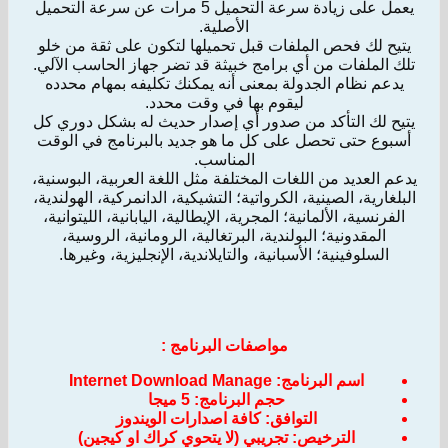
يعمل على زيادة سرعة التحميل 5 مرات عن سرعة التحميل
الأصلية.
يتيح لك فحص الملفات قبل تحميلها لتكون على ثقة من خلو
تلك الملفات من أي برامج خبيثة قد تضر جهاز الحاسب الآلي.
يدعم نظام الجدولة بمعنى أنه يمكنك تكليفه بمهام محدده
ليقوم بها في وقت محدد.
يتيح لك التأكد من صدور أي إصدار حديث له بشكل دوري كل
أسبوع حتى تحصل على كل ما هو جديد بالبرنامج في الوقت
المناسب.
يدعم العديد من اللغات المختلفة مثل اللغة العربية، البوسنية،
البلغارية، الصينية، الكرواتية؛ التشيكية، الدانمركية، الهولندية،
الفرنسية، الألمانية؛ المجرية، الإيطالية، اليابانية، الليتوانية،
المقدونية؛ البولندية، البرتغالية، الرومانية، الروسية،
السلوفينية؛ الأسبانية، والتايلاندية، الإنجليزية، وغيرها.
مواصفات البرنامج :
اسم البرنامج: Internet Download Manage
حجم البرنامج: 5 ميجا
التوافق: كافة اصدارات الويندوز
الترخيص: تجريبي (لا يتحوي كراك او كيجين)