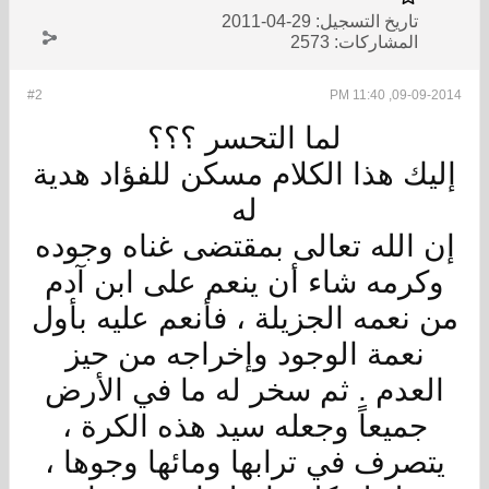
تاريخ التسجيل:
29-04-2011
المشاركات:
2573
#2
09-09-2014, 11:40 PM
لما التحسر ؟؟؟
إليك هذا الكلام مسكن للفؤاد هدية
له
إن الله تعالى بمقتضى غناه وجوده
وكرمه شاء أن ينعم على ابن آدم
من نعمه الجزيلة ، فأنعم عليه بأول
نعمة الوجود وإخراجه من حيز
العدم . ثم سخر له ما في الأرض
جميعاً وجعله سيد هذه الكرة ،
يتصرف في ترابها ومائها وجوها ،