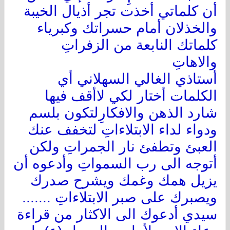
أن كلماتي أخذت تجر أذيال الخيبة
والخذلان أمام حسراتك وكبرياء
كلماتك النابعة من الزفراتِ
والاهاتِ
أستاذي الغالي السهلاني أي
الكلمات أختار لكي لاأقف فيها
شارد الذهن والافكارِلتكون بلسم
ودواء لداء الابتلاءاتِ لتخفف عنك
العبئ وتطفئ نار الجمراتِ ولكن
أتوجه الى رب السمواتِ وأدعوه أن
يزيل همك وغمك ويشرح صدرك
ويصبرك على صبر الابتلاءاتِ .......
سيدي أدعوك الى الاكثار من قراءة