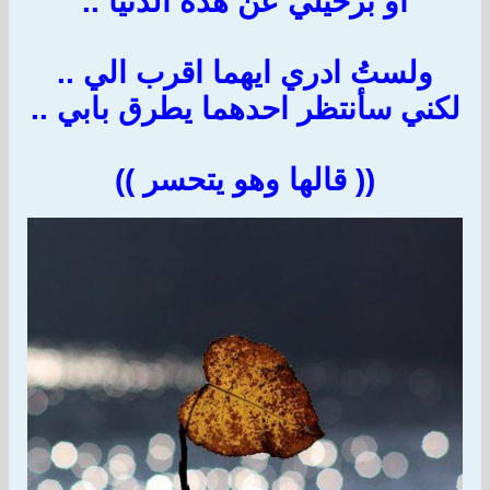
او برحيلي عن هذه الدنيا ..
ولستُ ادري ايهما اقرب الي ..
لكني سأنتظر احدهما يطرق بابي ..
(( قالها وهو يتحسر ))