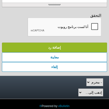
التحقق
إضافة رد
معاينة
إلغاء
Powered by
vBulletin®