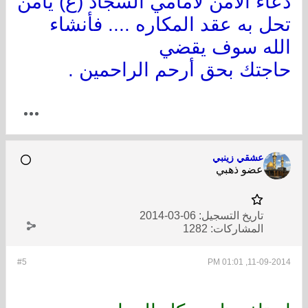
دعاء الامن لأمامي السجاد (ع) يامن
تحل به عقد المكاره .... فأنشاء
الله سوف يقضي
حاجتك بحق أرحم الراحمين .
عشقي زينبي
عضو ذهبي
تاريخ التسجيل:
06-03-2014
المشاركات:
1282
#5
11-09-2014, 01:01 PM