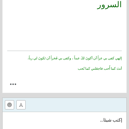
السرور
إلهي كفى بي عزاً أن أكونَ لكَ عبداً ، وكفى بي فَخراً أن تَكونَ لي رباً،
أنتَ كما أُحب فاجعَلني كما تُحب
إكتب شيئا...