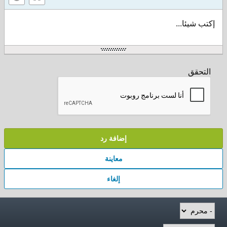
إكتب شيئا...
التحقق
إضافة رد
معاينة
إلغاء