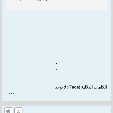
permettre d'échanger
facilement vos réflexions
avec le reste du monde. Il
vous permet de publier un
texte, des photos et des vidéos
en toute simplicité sur votre
blog personnel ou collectif.
.
.
الكلمات الدلالية (Tags):
لا يوجد