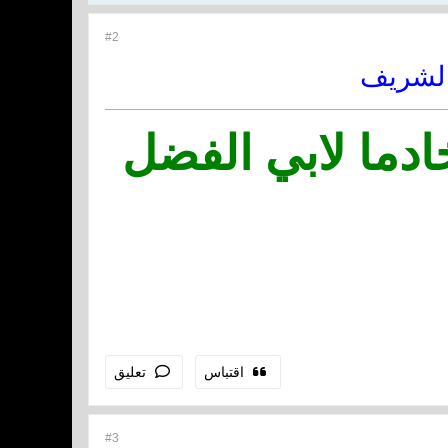
#2
الشريف
ادما لابي الفضل
اقتباس
تعليق
#3