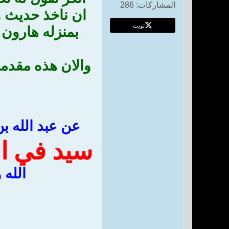
المشاركات:
286
ان ناخذ حديث و
تويت
بمنزله هارون 
والان هذه مقدمه
عن عبد الله ب
سيد في ال
الله