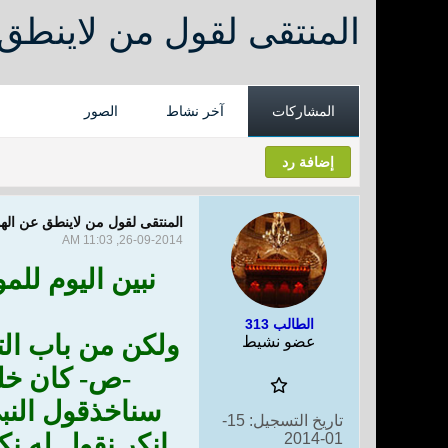
المنتقى لقول من لاينطق
المشاركات
آخر نشاط
الصور
إضافة رد
المنتقى لقول من لاينطق عن ال
26-09-2014, 11:03 AM
نبين اليوم للم
الطالب 313
ولكن من باب الت
عضو نشيط
-ص- كان خلق
سناخذقول النب
تاريخ التسجيل:
15-
انكر نقول له ن
01-2014