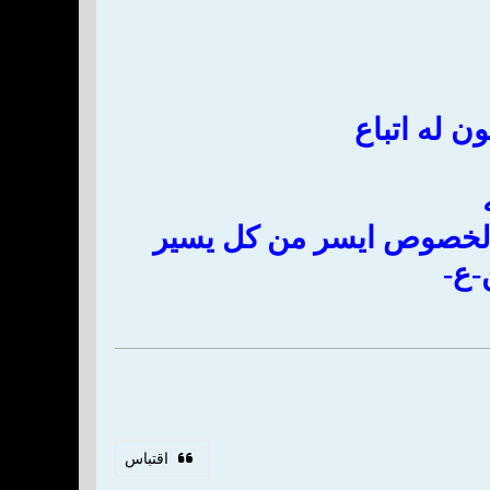
-ع-
اقتباس