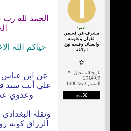
الحمد لله رب ا
اله
العميد
مشرف في قسمي
القرآن وعلومه
والعقائد وقسم نهج
حياكم الله ال
البلاغة
تاريخ التسجيل:
25-
عن ابن عباس رض
09-2014
علي أنت سيد في
المشاركات:
1306
وعدوي عدو
تويت
ونقله البغدادي
الرزاق كونه رو