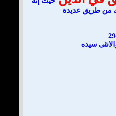
حيث إنه
ك من طريق عديدة‏
لانثى سيده