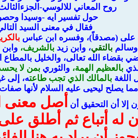
روح المعاني للالوسي-الجزءالثالث-
حول تفسير ايه -وسيدا وحصو
فقال في معنى السيد التالي
طف على ‏(‏مصدقاً‏)‏، وفسره ابن عباس
بالكري
وسالم
بالتقي
، وابن زيد
بالشريف،
وابن 
 بقضاء الله تعالى، والخليل بالمطاع الف
مذي
بالعظيم الهمة،
والثوري
بمن لا يحسد
 اللغة
بالمالك الذي تجب طاعت
ه، إلى غي
ما يصلح ليحيى عليه السلام لأنها صفا
أصل معنى ا
ون إلا أن التحقيق أن
 له أتباع ثم أطلق على
ويجوز أن يراد به هنا الف