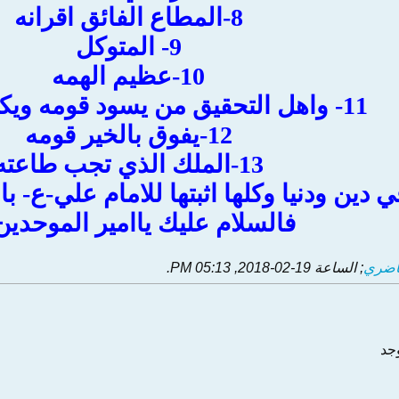
8-المطاع الفائق اقرانه
9- المتوكل
10-عظيم الهمه
11- واهل التحقيق من يسود قومه ويكون له اتباع
12-يفوق بالخير قومه
13-الملك الذي تجب طاعته
فالسلام عليك ياامير الموحدين
اضري
; الساعة
19-02-2018, 05:13 PM
.
وجد