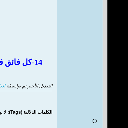
14-كل فائق في دين ودنيا وكلها اثبتها للامام علي-ع- بالخصوص ايسر من كل يسير
التعديل الأخير تم بواسطة
الغ
الكلمات الدلالية (Tags):
لا ي