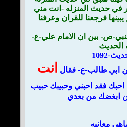
ر في حديث المنزله -انت مني
بينها فرجعنا للقران وعرفنا
بي-ص- بين ان الامام علي-ع-
ف الحديث
انت
بن ابي طالب-ع- فقال
احبك فقد احبني وحبيبك حبيب
من ابغضك من بعدي
اهي معانيه