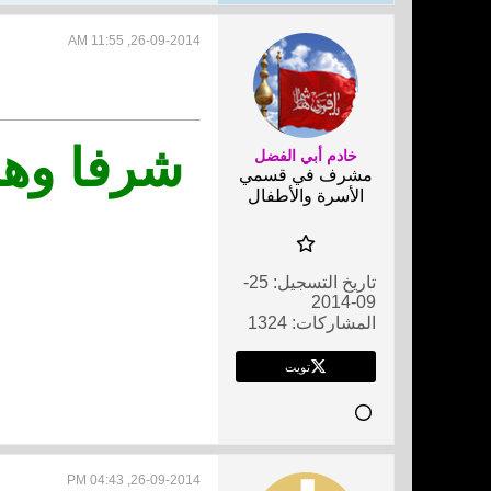
26-09-2014, 11:55 AM
شرفا وهب
خادم أبي الفضل
مشرف في قسمي
الأسرة والأطفال
تاريخ التسجيل:
25-
09-2014
المشاركات:
1324
تويت
26-09-2014, 04:43 PM