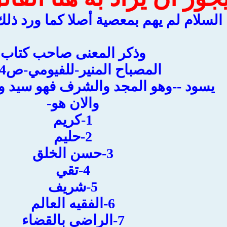
 السلام لم يهم بمعصية أصلا كما ورد ذل
وذكر المعنى صاحب كتاب
المصباح المنير-للفيومي-ص294
يسود --وهو المجد والشرف فهو سيد وا
والان هو-
1-كريم
2-حليم
3-حسن الخلق
4-تقي
5-شريف
6-الفقيه العالم
7-الراضي بالقضاء