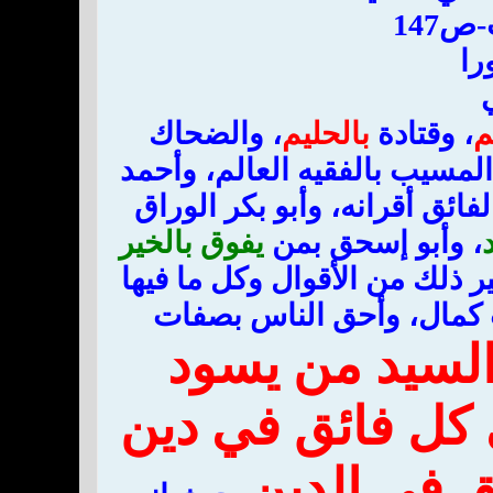
ص147
را
م
، وقتادة
بالحليم
، والضحاك
المسيب بالفقيه العالم، وأحمد
ائق أقرانه، وأبو بكر الوراق
، وأبو إسحق بمن
يفوق بالخير
ر ذلك من الأقوال وكل ما فيها
ت كمال، وأحق الناس بصفات
لسيد من يسود
 كل فائق في دين
ائق في الدين