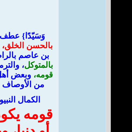
‏وَسَيّدًا‏}‏ ع
بالحسن الخلق،
بن عاصم بالراضي
بالمتوكل
، والتر
قومه،
وبعض أهل
من الأوصاف م
الكمال النبي
قومه يكون
أو دنيا، 