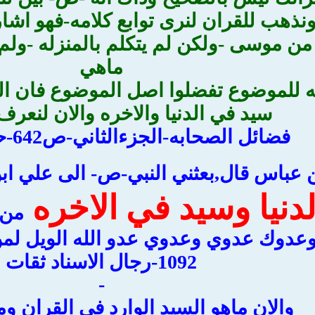
نذهب للقران لنرى توابع كلامه-فهو اشا
من موسى -ولكن لم يتكلم بالمنزله -ولم ي
ماهي
 للموضوع تفضلوا اصل الموضوع فان الن
سيد في الدنيا والاخره والان لنعر
فضائل الصحابه-الجزءالثاني-ص642-حديث-1092
ن عباس قال,بعثني النبي-ص- الى علي ا
دنيا وسيد في الاخره
من 
 وعدوك عدوي وعدوي عدو الله الويل ل
1092-رجال الاسناد ثقات
-
والان ماهو السيد الوارد في القران وم