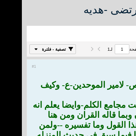
رتضى -هديه
فحة
لـ
1
تصفية - فلترة
#1
-ص- لامير الموحدين-ع- وكيف
 مجامع الكلم-وايضا يعلم انه
وبما قاله القران ومن هنا
ا القول وما تفسيره --ولمن
ا فيما سبق في حديث المنزله