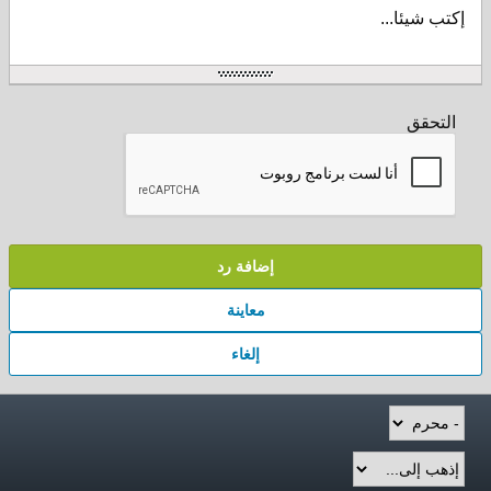
إكتب شيئا...
التحقق
إضافة رد
معاينة
إلغاء