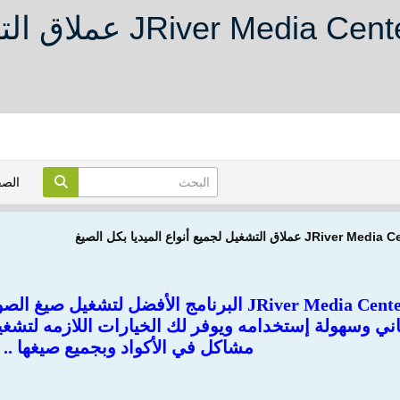
تحميل برنامج ter 20.0.26
الص
تنزيل برنامج JRiver Media Center 20.0.26 البرنامج 
غاني وسهولة إستخدامه ويوفر لك الخيارات اللازمه لتشغي
مشاكل في الأكواد وبجميع صيغها ..