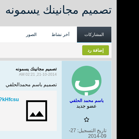
تصميم مجانينك يسمونه
المشاركات
آخر نشاط
الصور
إضافة رد
تصميم مجانينك يسمونه
21-10-2014, 02:21 AM
تصميم باسم محمدالحلفي
/?kHfcsu
باسم محمد الحلفي
عضو جديد
تاريخ التسجيل:
27-
09-2014