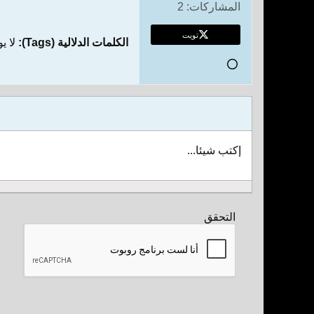
المشاركات:
2
تويت
الكلمات الدلالية (Tags):
لا ي
إكتب شيئا...
التحقق