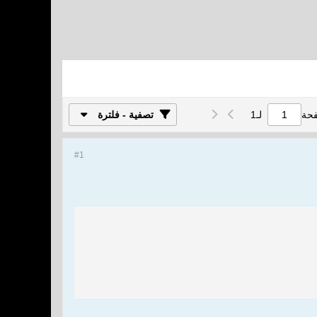
فحة
لـ
1
تصفية - فلترة
#1