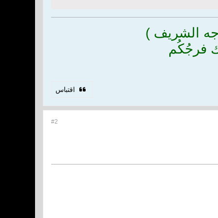
جه الشريف )
ك فرجُكُم
اقتباس
#2