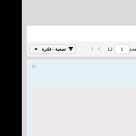
فحة
لـ
1
تصفية - فلترة
#1