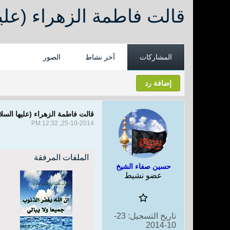
قالت فاطمة الزهراء (عليها
المشاركات
آخر نشاط
الصور
إضافة رد
قالت فاطمة الزهراء (عليها السلام
25-10-2014, 12:32 PM
الملفات المرفقة
حسين صفاء الشيخ
عضو نشيط
تاريخ التسجيل:
23-
10-2014