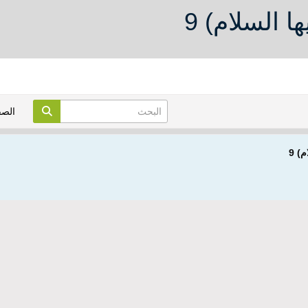
 السلام) 9
الص
) 9