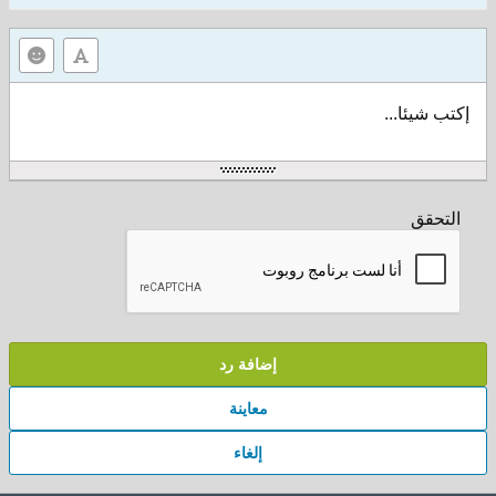
إكتب شيئا...
التحقق
إضافة رد
معاينة
إلغاء