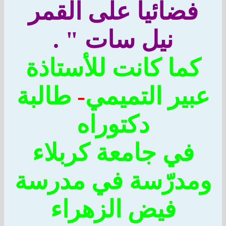
ضائياً على القمر
نيل سات " .
ما كانت للأستاذة
ير التميمي
-
طالبة
دكتوراه
في جامعة كربلاء
درّسة في مدرسة
فيض الزهراء