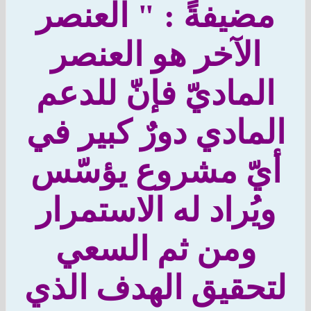
ضيفةً : " العنصر
الآخر هو العنصر
لماديّ فإنّ للدعم
مادي دورٌ كبير في
يّ مشروع يؤسّس
يُراد له الاستمرار
ومن ثم السعي
حقيق الهدف الذي