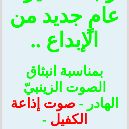
امٍ جديد من
الإبداع ..
بمناسبة انبثاق
الصوت الزينبيّ
هادر -
صوت إذاعة
الكفيل
-