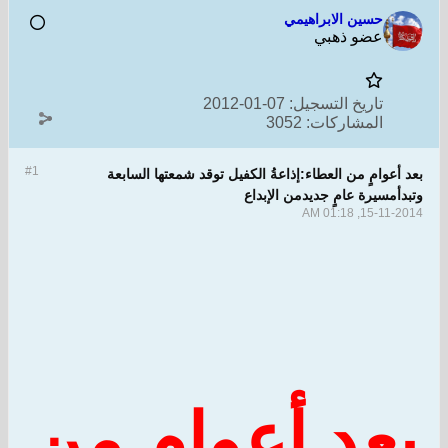
حسين الابراهيمي
عضو ذهبي
تاريخ التسجيل:
07-01-2012
المشاركات:
3052
#1
وامٍ من العطاء:إذاعةُ الكفيل توقد شمعتها السابعة
سيرة عامٍ جديدمن الإبداع
15-11-20
د أعوامٍ من