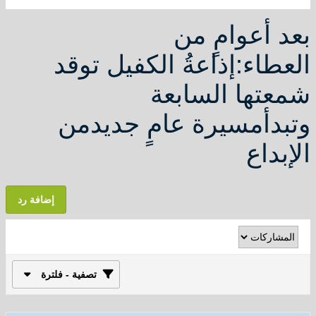
أعوامٍ من
اء:إذاعةُ الكفيل توقد
ها السابعة
أمسيرة عامٍ جديدمن
داع
إضافة رد
تصفية - فلترة