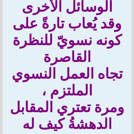
الوسائل الأخرى
قد يُعاب تارةً على
ونه نسويّ للنظرة
القاصرة
جاه العمل النسوي
الملتزم ،
رة تعتري المقابل
الدهشةُ كيف له