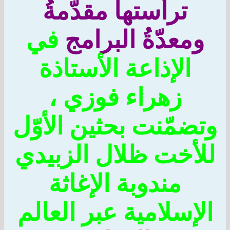
ترأّستها مقدّمةُ
معدّةُ البرامج
في
الإذاعة الأستاذة
زهراء فوزي ،
ضمّنت بحثين الأوّل
أخت ظلال الزبيدي
مندوبة الإغاثة
إسلامية عبر العالم