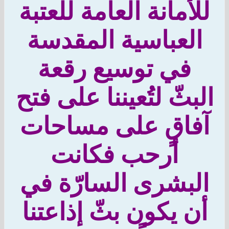
أمانة العامة للعتبة
لعباسية المقدسة
في توسيع رقعة
بثّ لتُعيننا على فتح
فاقٍ على مساحات
أرحب فكانت
لبشرى السارّة في
ن يكون بثّ إذاعتنا