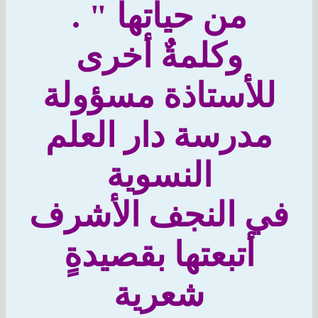
من حياتها " .
وكلمةٌ أخرى
لأستاذة مسؤولة
مدرسة دار العلم
النسوية
ي النجف الأشرف
أتبعتها بقصيدةٍ
شعرية