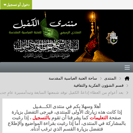
دخول أو تسجيل
لمنتدى
ساحة العتبة العباسية المقدسة
لشؤون الفكرية والثقافية
عوامٍ من العطاء:إذاعةُ الكفيل توقد شمعتها السابعة وتبدأمسيرة عامٍ جديدمن الإبداع
أهلا وسهلا بكم في منتدى الكـــفـيل
كانت هذه زيارتك الأولى للمنتدى، فيرجى التفضل بزيارة
حة
التعليمات
كما يشرفنا أن تقوم
بالتسجيل
، إذا رغبت
ركة في المنتدى، أما إذا رغبت بقراءة المواضيع والإطلاع
فتفضل بزيارة القسم الذي ترغب أدناه.