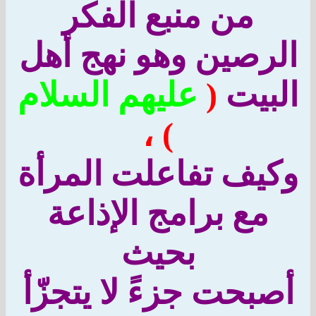
من منبع الفكر
رصين وهو نهج أهل
بيت
(
عليهم السلام
) ،
يف تفاعلت المرأة
مع برامج الإذاعة
بحيث
بحت جزءً لا يتجزّأ