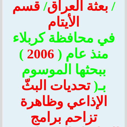
بعثة العراق
/
قسم
الأيتام
ي محافظة كربلاء
منذ عام (
2006
)
ببحثها الموسوم
بـ(
تحديات البثّ
الإذاعي وظاهرة
تزاحم برامج