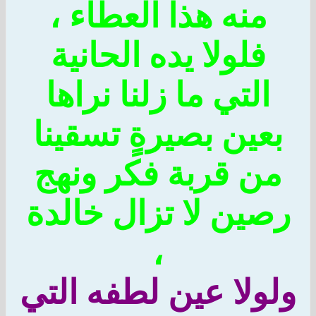
منه هذا العطاء ،
فلولا يده الحانية
التي ما زلنا نراها
عين بصيرةٍ تسقينا
ن قربة فكر ونهج
ين لا تزال خالدة
،
ولا عين لطفه التي