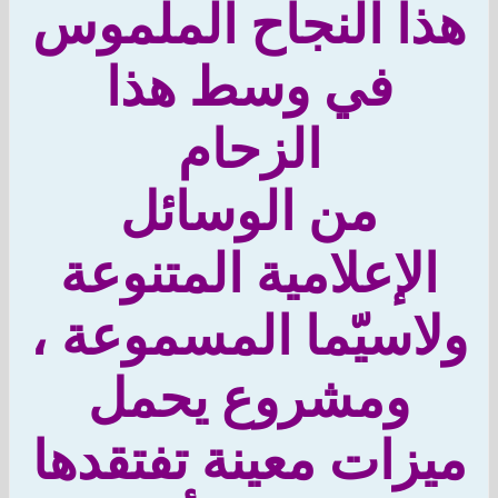
ا النجاح الملموس
في وسط هذا
الزحام
من الوسائل
لإعلامية المتنوعة
اسيّما المسموعة ،
ومشروع يحمل
زات معينة تفتقدها