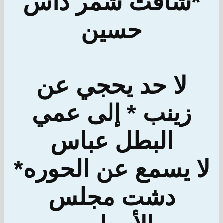
*شافت شمر داس
حسين
لا حد يحجي عن
زينب * إلى عمي
البطل عباس
لا يسمع عن الحوره*
دشت مجلس