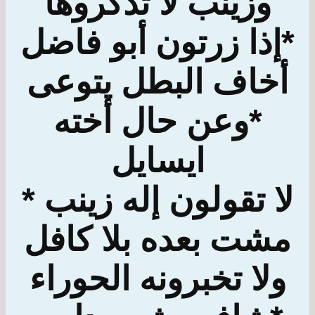
وزينب لا تذكروها
*إذا زرتون أبو فاضل
أخاف البطل يتوعى
*وعن حال أخته
ايسايل
لا تقولون إله زينب *
مشت بعده بلا كافل
ولا تخبرونه الحوراء