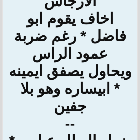
الأرجاس
اخاف يقوم ابو
فاضل * رغم ضربة
عمود الراس
ويحاول يصفق ايمينه
* ابيساره وهو بلا
جفين
--