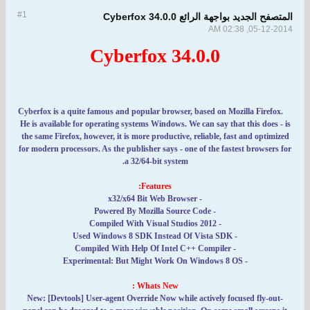
#1
المتصفح الجديد بواجهة الرائع Cyberfox 34.0.0
05-12-2014, 02:38 AM
Cyberfox 34.0.0
Cyberfox is a quite famous and popular browser, based on Mozilla Firefox.
He is available for operating systems Windows. We can say that this does - is
the same Firefox, however, it is more productive, reliable, fast and optimized
for modern processors. As the publisher says - one of the fastest browsers for
a 32/64-bit system.
Features:
- x32/x64 Bit Web Browser
- Powered By Mozilla Source Code
- Compiled With Visual Studios 2012
- Used Windows 8 SDK Instead Of Vista SDK
- Compiled With Help Of Intel C++ Compiler
- Experimental: But Might Work On Windows 8 OS
Whats New :
-New: [Devtools] User-agent Override Now while actively focused fly-out