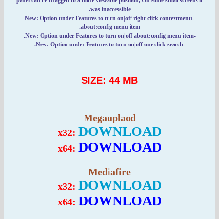
panel can be dragged to a more viewable position, On some small screens it
was inaccessible.
-New: Option under Features to turn on|off right click contextmenu
about
:config menu item.
:config menu item.
-New: Option under Features to turn on|off about
-New: Option under Features to turn on|off one click search.
SIZE: 44 MB
Megauplaod
DOWNLOAD
x32:
DOWNLOAD
x64:
Mediafire
DOWNLOAD
x32:
DOWNLOAD
x64: