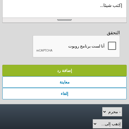
إكتب شيئا...
التحقق
إضافة رد
معاينة
إلغاء