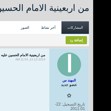
من اربعينية الامام الحسي
المشاركات
آخر نشاط
الصور
إضافة رد
من اربعينية الامام الحسين عليه 
13-12-2014, 11:54 AM
المهند س
عضو جديد
تاريخ التسجيل:
22-
01-2011