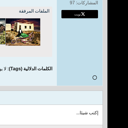
المشاركات:
97
الملفات المرفقة
تويت
الكلمات الدلالية (Tags):
لا ي
إكتب شيئا...