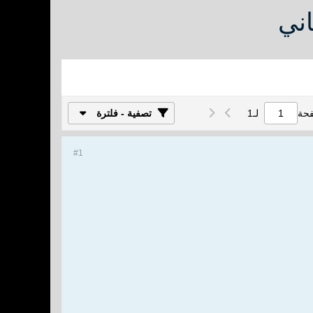
اني
فحة
لـ
1
تصفية - فلترة
#1