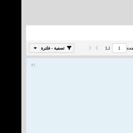
فحة
لـ
1
تصفية - فلترة
#1