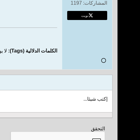
المشاركات:
1197
تويت
الكلمات الدلالية (Tags):
لا ي
إكتب شيئا...
التحقق