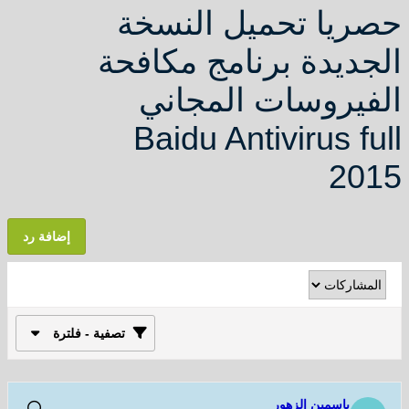
 تحميل النسخة
دة برنامج مكافحة
وسات المجاني
Baidu Antivirus
إضافة رد
تصفية - فلترة
مين الزهور