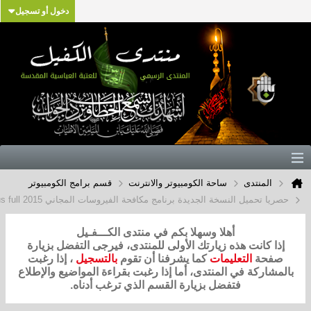
دخول أو تسجيل
تدى
ساحة الكومبيوتر والانترنت
قسم برامج الكومبيوتر
النسخة الجديدة برنامج مكافحة الفيروسات المجاني Baidu Antivirus full 2015
أهلا وسهلا بكم في منتدى الكـــفـيل
ت هذه زيارتك الأولى للمنتدى، فيرجى التفضل بزيارة
التعليمات
كما يشرفنا أن تقوم
بالتسجيل
، إذا رغبت
ة في المنتدى، أما إذا رغبت بقراءة المواضيع والإطلاع
فتفضل بزيارة القسم الذي ترغب أدناه.