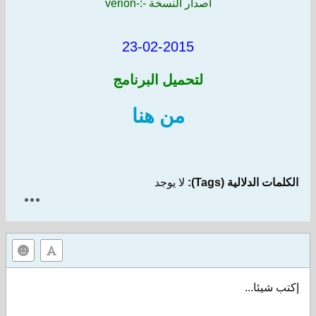
اصدار النسخة
-
:-
verion
23-02-2015
لتحميل البرنامج
من هنا
الية (Tags):
لا يوجد
...