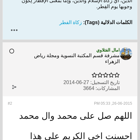
الدِّين، أيْ زكاة الإسلام والدِّين، وإمّا بمعنى الإفطار لِكَوْن
وجوبها يوم الفِطر.
الكلمات الدلالية (Tags):
زكاة الفطر
امال الفتلاوي
مشرفة قسم المكتبة النسوية ومجلة رياض
الزهراء
تاريخ التسجيل:
27-06-2014
المشاركات:
3664
#2
26-06-2015, 05:33 PM
اللهم صل على محمد وال محمد
احسنت اخي الكريم على هذا