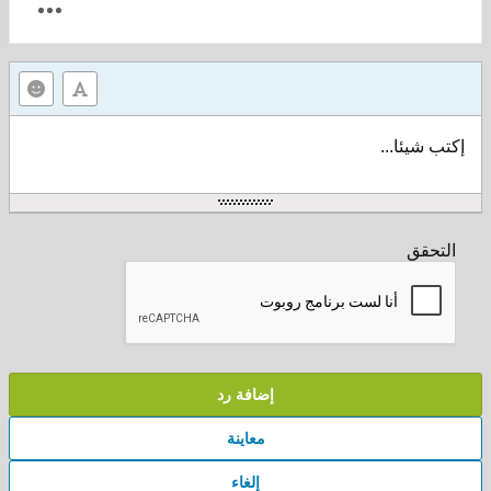
إكتب شيئا...
التحقق
إضافة رد
معاينة
إلغاء