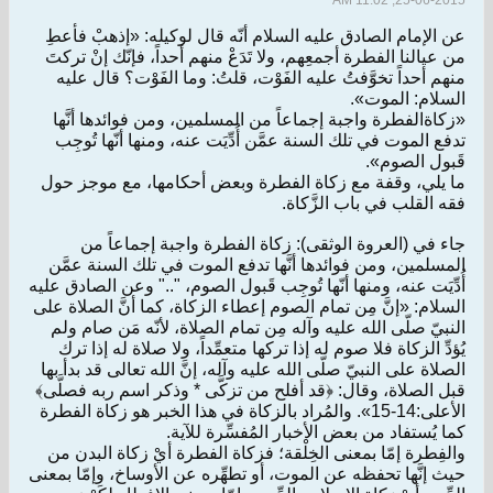
25-06-2015, 11:02 AM
عن الإمام الصادق عليه السلام أنّه قال لوكيله: «إذهبْ فأعطِ
من عيالنا الفطرة أجمعِهم، ولا تَدَعْ منهم أحداً، فإنّك إنْ تركتَ
منهم أحداً تخوَّفتُ عليه الفَوْت، قلتُ: وما الفَوْت؟ قال عليه
السلام: الموت».
«زكاةالفطرة واجبة إجماعاً من المسلمين، ومن فوائدها أنَّها
تدفع الموت في تلك السنة عمَّن أُدِّيَت عنه، ومنها أنّها تُوجِب
قَبول الصوم».
ما يلي، وقفة مع زكاة الفطرة وبعض أحكامها، مع موجز حول
فقه القلب في باب الزَّكاة.
جاء في (العروة الوثقى): زكاة الفطرة واجبة إجماعاً من
المسلمين، ومن فوائدها أنَّها تدفع الموت في تلك السنة عمَّن
أُدِّيَت عنه، ومنها أنّها تُوجِب قَبول الصوم، ".." وعن الصادق عليه
السلام: «إنَّ مِن تمام الصوم إعطاء الزكاة، كما أنَّ الصلاة على
النبيّ صلّى الله عليه وآله مِن تمام الصلاة، لأنّه مَن صام ولم
يُؤدِّ الزكاة فلا صوم له إذا تركها متعمِّداً، ولا صلاة له إذا ترك
الصلاة على النبيّ صلّى الله عليه وآله، إنَّ الله تعالى قد بدأ بها
قبل الصلاة، وقال: ﴿قد أفلح من تزكَّى * وذكر اسم ربه فصلَّى﴾
الأعلى:14-15». والمُراد بالزكاة في هذا الخبر هو زكاة الفطرة
كما يُستفاد من بعض الأخبار المُفسِّرة للآية.
والفِطرة إمّا بمعنى الخِلْقة؛ فزكاة الفطرة أيْ زكاة البدن من
حيث إنَّها تحفظه عن الموت، أو تطهِّره عن الأوساخ، وإمّا بمعنى